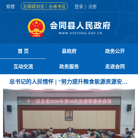
繁體
无障碍浏览
长者专区
登录
|
注册
首 页
县政府
政务公开
互动交流
政务服务
走进会同
总书记的人民情怀 | “努力提升粮食能源资源安全保障能力”