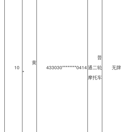
普
黄
10
433030********0414
通二轮
无牌
*
摩托车