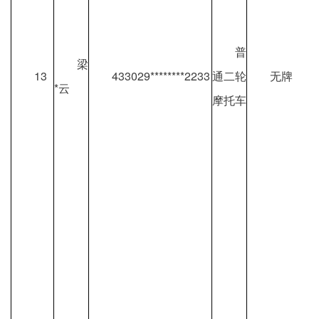
普
梁
13
433029********2233
通二轮
无牌
*云
摩托车