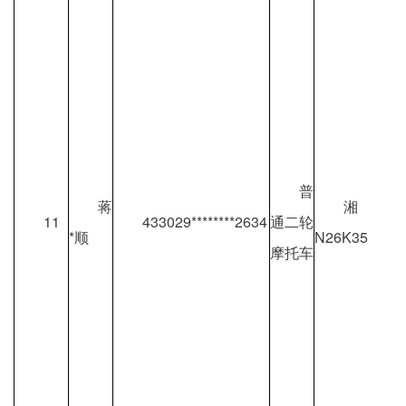
普
蒋
湘
11
433029********2634
通二轮
*顺
N26K35
摩托车