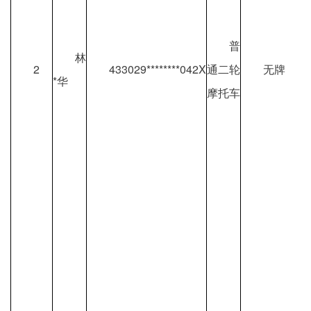
普
林
2
433029********042X
通二轮
无牌
*华
摩托车