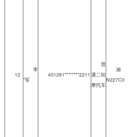
普
李
湘
12
431281********2211
通二轮
*军
N227C0
摩托车