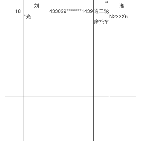
普
刘
湘
18
433029********1439
通二轮
*光
N232X5
摩托车