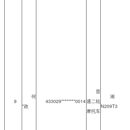
普
何
湘
9
433029********0014
通二轮
*政
N209T3
摩托车