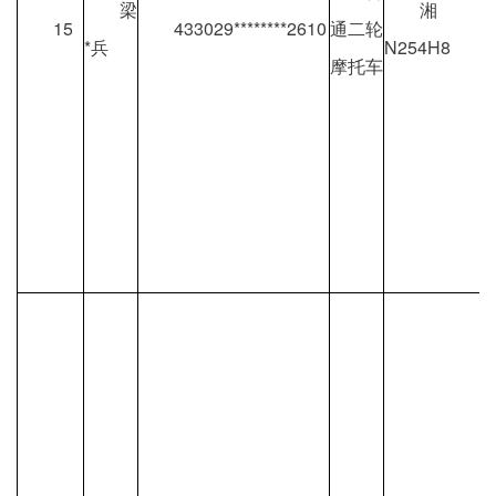
梁
湘
15
433029********2610
通二轮
*兵
N254H8
摩托车