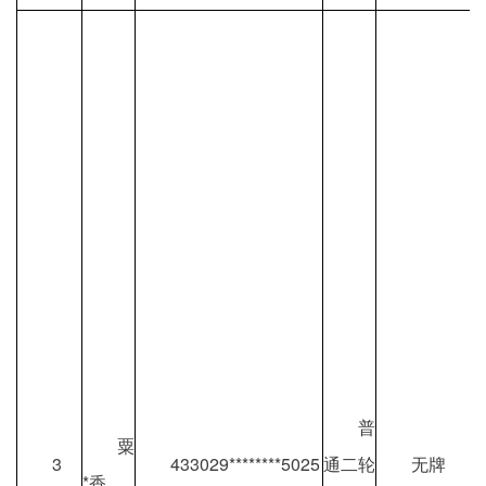
普
粟
3
433029********5025
通二轮
无牌
*香