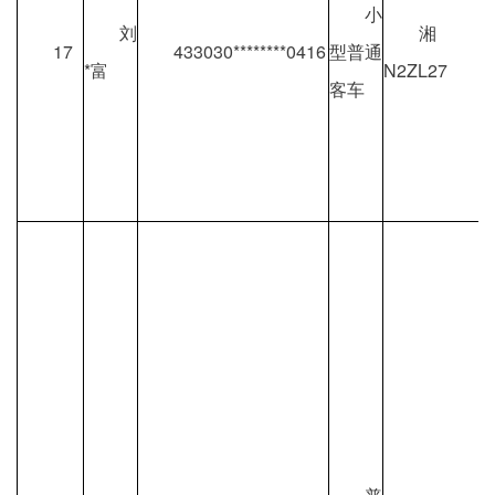
小
刘
湘
17
433030********0416
型普通
*富
N2ZL27
客车