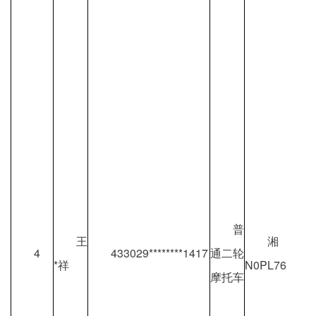
普
王
湘
4
433029********1417
通二轮
*祥
N0PL76
摩托车