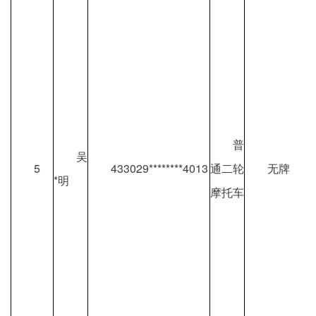
普
吴
5
433029********4013
通二轮
无牌
*明
摩托车