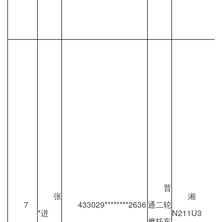
普
张
湘
7
433029********2636
通二轮
*进
N211U3
摩托车