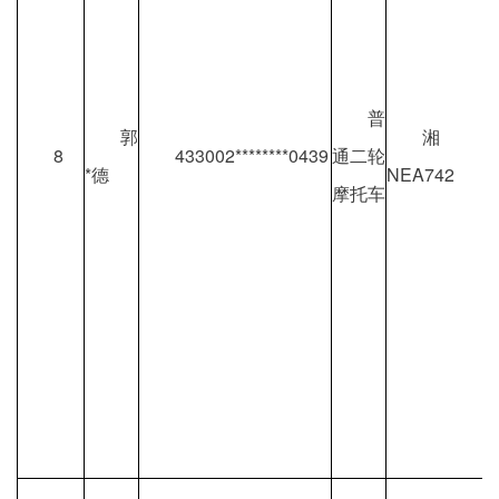
普
郭
湘
8
433002********0439
通二轮
*德
NEA742
摩托车