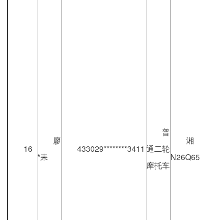
普
廖
湘
16
433029********3411
通二轮
*耒
N26Q65
摩托车