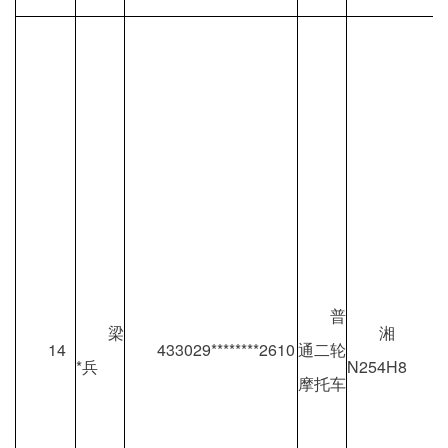
普
梁
湘
14
433029********2610
通二轮
*兵
N254H8
摩托车