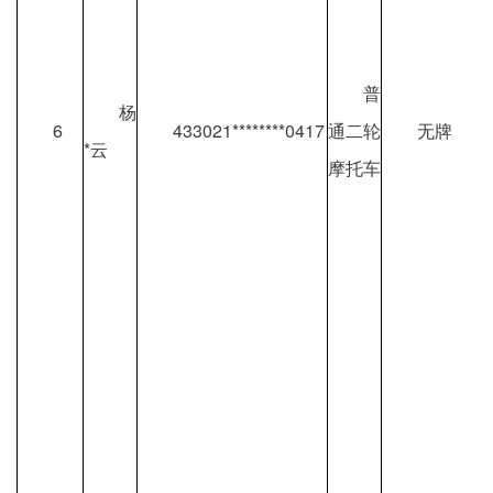
普
杨
6
433021********0417
通二轮
无牌
*云
摩托车