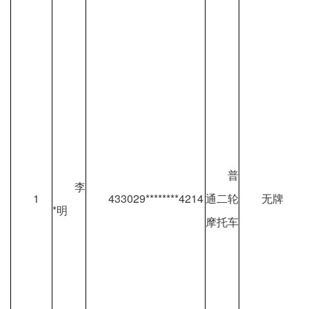
普
李
1
433029********4214
通二轮
无牌
*明
摩托车