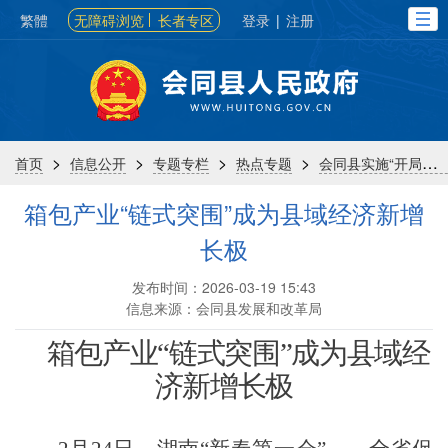
繁體
无障碍浏览
长者专区
登录
|
注册
>
>
>
>
首页
信息公开
专题专栏
热点专题
会同县实施“开局八好”行动
箱包产业“链式突围”成为县域经济新增
长极
发布时间：2026-03-19 15:43
信息来源：会同县发展和改革局
箱包产业“链式突围”成为县域经
济新增长极