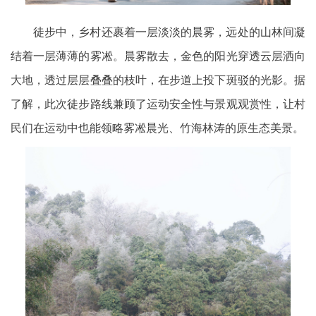
徒步中，乡村还裹着一层淡淡的晨雾，远处的山林间凝
结着一层薄薄的雾凇。晨雾散去，金色的阳光穿透云层洒向
大地，透过层层叠叠的枝叶，在步道上投下斑驳的光影。据
了解，此次徒步路线兼顾了运动安全性与景观观赏性，让村
民们在运动中也能领略雾凇晨光、竹海林涛的原生态美景。