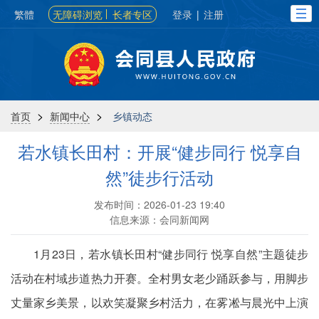
繁體
无障碍浏览
长者专区
登录
|
注册
>
>
首页
新闻中心
乡镇动态
若水镇长田村：开展“健步同行 悦享自
然”徒步行活动
发布时间：2026-01-23 19:40
信息来源：会同新闻网
1月23日，若水镇长田村“健步同行 悦享自然”主题徒步
活动在村域步道热力开赛。全村男女老少踊跃参与，用脚步
丈量家乡美景，以欢笑凝聚乡村活力，在雾凇与晨光中上演