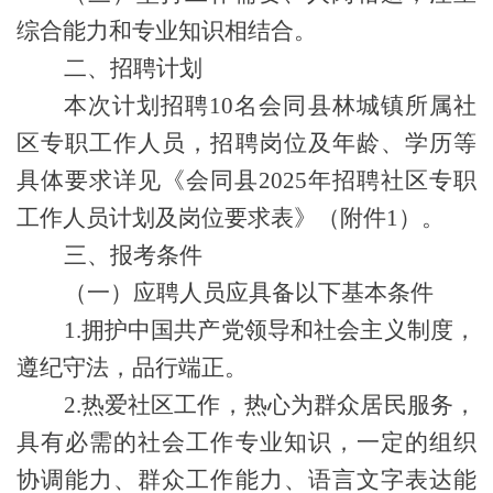
综合能力和专业知识相结合。
二
、招聘计划
本次计划招聘
10
名
会同县林城镇所属
社
区专职工作人员，招聘岗位及
年龄、学历等
具体要求详见《
会同县
202
5
年招聘社区专职
工作人员计划及岗位
要求
表》（附件
1）。
三
、
报考条件
（一）应聘人员应具备以下
基本条件
1.
拥护中国共产党领导和社会主义制度，
遵纪守法，品行端正。
2.
热爱社区工作，热心
为
群众
居民
服务，
具有必需的社会工作专业知识，一定的组织
协调能力、群众工作能力、语言文字表达能