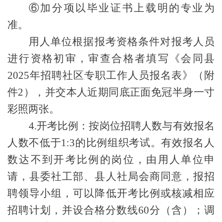
⑥加分项以毕业证书上载明的专业为
准。
用人单位
根据报考资格条件对报考人员
进行资格
初
审，审查合格者填写《
会同县
2025年
招聘社区专职工作人员报名表
》
（
附
件
2
）
，
并
交本人近期同底正面免冠半身一寸
彩照两张。
4.
开考比例：
按岗位招聘人数与有效报名
人数不低于
1:3的比例组织考试。有效报名人
数达不到开考比例的岗位，由用人单位申
请，县委社工部、县人社局会商同意，报招
聘领导小组，可以降低开考比例或核减相应
招聘计划，并设合格分数线60分（含）；调