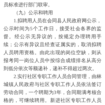
员标准进行部门联审
。
（九）公示和
聘
用
1.拟聘
用
人员在
会同县
人民政府网公示，
公示时间为
5个工作日，接受社会各界的监
督。经公示无异议的，按规定办理
聘
用手
续；公示有异议且经查证属实的，取消拟聘
人员聘用资格
。由此
出现
的
岗位空缺，则从
报考同一岗位人员中按综合成绩排名从高分
到低分依次等额递补，递补不得超过两次。
2.实行社区专职工作人员合同管理，由
林
城镇人民政府
与社区专职工作人员依法签订
劳动合同，一个聘期为
3
年
，合同期满考核合
格的，可继续聘用
。新进社区专职工作人员