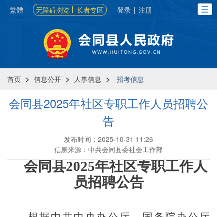
繁體
无障碍浏览
长者专区
登录
|
注册
>
>
>
首页
信息公开
人事信息
招考信息
会同县2025年社区专职工作人员招聘公
告
发布时间：2025-10-31 11:26
信息来源：中共会同县委社会工作部
会同县
202
5
年社区专职工作人
员招聘
公告
根据中共中央办公厅
、
国务院办公厅