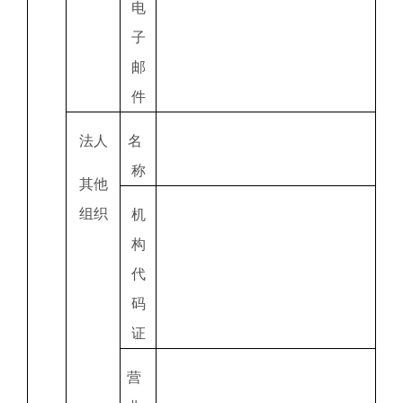
电
子
邮
件
法人
名
称
其他
组织
机
构
代
码
证
营