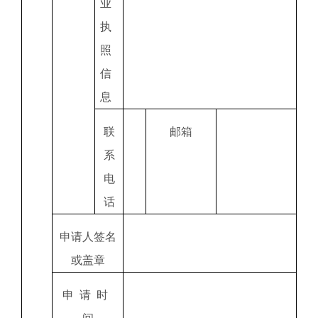
业
执
照
信
息
联
邮箱
系
电
话
申请人签名
或盖章
申
请
时