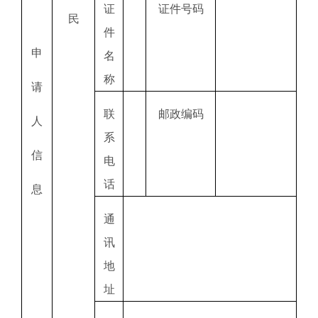
证
证件号码
民
件
申
名
称
请
联
邮政编码
人
系
信
电
话
息
通
讯
地
址