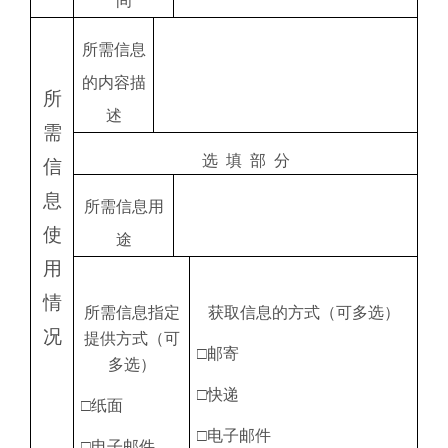
间
所需信息
的内容描
所
述
需
选
填
部
分
信
息
所需信息用
使
途
用
情
所需信息指定
获取信息的方式（可多选）
况
提供方式（可
□邮寄
多选）
□快递
□纸面
□电子邮件
□电子邮件