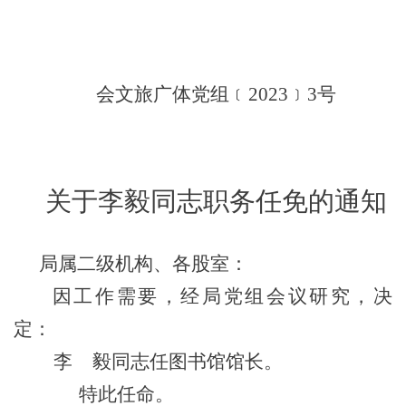
会文旅广体党组
﹝
202
3
﹞
3
号
关于
李毅
同志职务任免的通知
局属二级机构、各股室：
因
工作需要，经局党组会议研究，决
定：
李
毅
同志任
图书馆
馆长。
特此任命
。