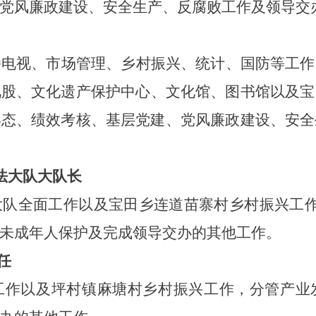
党风廉政建设、安全生产
、
反腐败工作
及领导交
播电视、
市场管理、
乡村振兴、统计、国防等工作
视股、文化遗产保护中心
、
文化馆、图书馆以及
宝
形态、绩效考核、基层党建、党风廉政建设、安全
法大队大队长
大队全面工作
以及宝田乡连道苗寨村乡村振兴工
未成年人保护
及完成领导交办的其他工作
。
任
工作
以及
坪村镇麻塘
村
乡村振兴工作
，
分管
产业