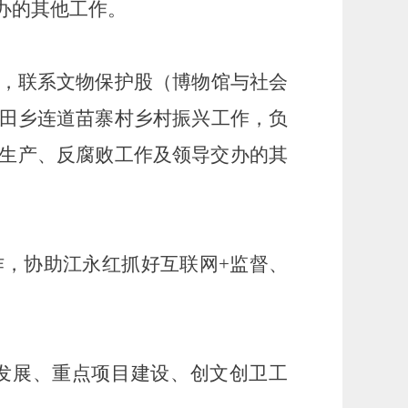
办的其他工作。
，联系文物保护股（博物馆与社会
田乡连道苗寨村
乡村振兴工作，负
生产
、
反腐败工作
及领导交办的其
作
，协助
江永红
抓好互联网
+监督、
发展、重点项目建设
、
创文创卫
工