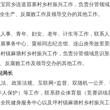
及宝田乡连道苗寨村乡村振兴工作
，负责分管领域
全生产
、
反腐败工作
及领导交办的其他工作。
织人事、青
年、
妇
女
、老年、计生等工作，联系人
发展事务中心、粟裕同志纪念馆、
连山炎帝故里景
坪村镇麻塘
村
乡村振兴
工作，负责分管领域意识形
、
反腐败工作
及领导交办的其他工作。
副局长
执法、政策法规、互联网
+监督、双随机一公开、
年人保护
）
等工作，联系群众体育股（竞赛训练
、全民健身服务中心以及
坪村镇麻塘
村乡村振兴工