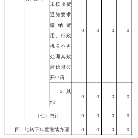
未按收费
通知要求
缴纳费
0
0
0
0
用、行政
机关不再
处理其政
府信息公
开申请
3.其
0
0
0
0
他
（七）总计
0
0
0
0
四、结转下年度继续办理
0
0
0
0