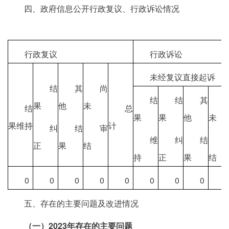
四、政府信息公开行政复议、行政诉讼情况
行政复议
行政诉讼
未经复议直接起诉
结
其
尚
结
结
其
果
他
未
结
总
果
果
他
未
果维持
计
纠
结
审
维
纠
结
正
果
结
持
正
果
结
0
0
0
0
0
0
0
0
五、存在的主要问题及改进情况
（一）
2023年存在的主要问题