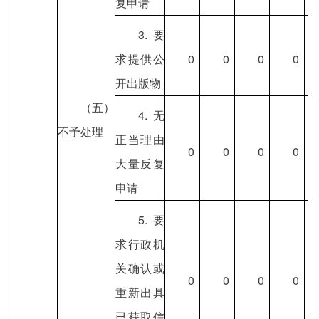
复申请
3.要
求提供公
0
0
0
0
开出版物
（五）
4.无
不予处理
正当理由
0
0
0
0
大量反复
申请
5.要
求行政机
关确认或
0
0
0
0
重新出具
已获取信