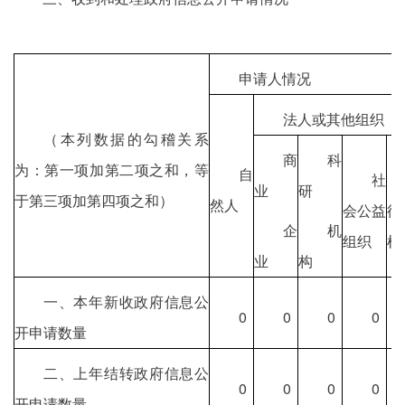
申请人情况
法人或其他组织
（本列数据的勾稽关系
商
科
为：第一项加第二项之和，等
自
社
业
研
于第三项加第四项之和）
然人
会公益
律
企
机
组织
机
业
构
一、本年新收政府信息公
0
0
0
0
开申请数量
二、上年结转政府信息公
0
0
0
0
开申请数量