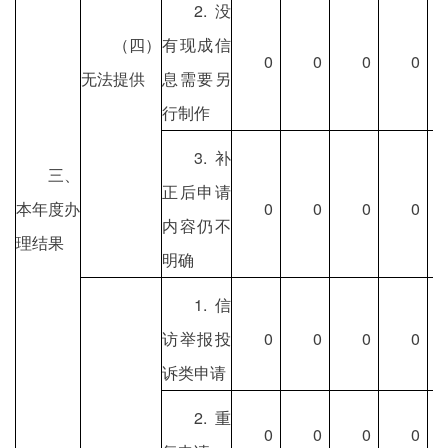
2.没
（四）
有现成信
0
0
0
0
无法提供
息需要另
行制作
3.补
三、
正后申请
本年度办
0
0
0
0
内容仍不
理结果
明确
1.信
访举报投
0
0
0
0
诉类申请
2.重
0
0
0
0