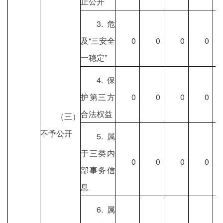
止公开
3.危
及“三安全
0
0
0
0
一稳定”
4.保
护第三方
0
0
0
0
合法权益
（三）
不予公开
5.属
于三类内
0
0
0
0
部事务信
息
6.属