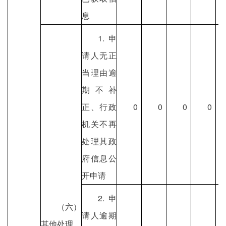
息
1.申
请人无正
当理由逾
期不补
正、行政
0
0
0
0
机关不再
处理其政
府信息公
开申请
2.申
（六）
请人逾期
其他处理