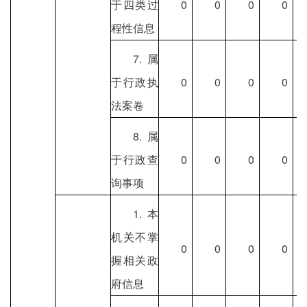
于四类过
0
0
0
0
程性信息
7.属
于行政执
0
0
0
0
法案卷
8.属
于行政查
0
0
0
0
询事项
1.本
机关不掌
0
0
0
0
握相关政
府信息