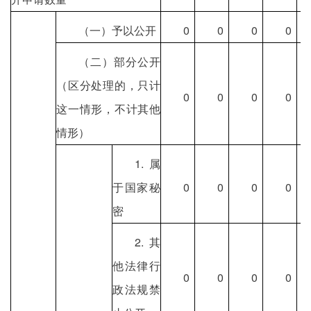
（一）予以公开
0
0
0
0
（二）部分公开
（区分处理的，只计
0
0
0
0
这一情形，不计其他
情形）
1.属
于国家秘
0
0
0
0
密
2.其
他法律行
0
0
0
0
政法规禁