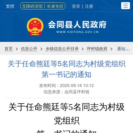
繁體
无障碍浏览
长者专区
登录
|
注册
>
>
>
>
首页
信息公开
乡镇信息公开目录
坪村镇政府
通知公告
关于任命熊廷等5名同志为村级党组织
第一书记的通知
发布时间：2025-09-16 10:12
信息来源：会同县坪村镇
关于
任命熊廷等
5
名同志为村级
党组织