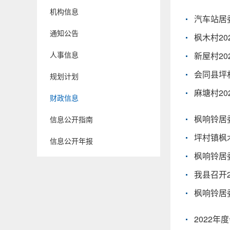
机构信息
汽车站居
通知公告
枫木村2
人事信息
新屋村20
会同县坪
规划计划
麻塘村20
财政信息
枫响铃居委
信息公开指南
坪村镇枫木
信息公开年报
枫响铃居委
我县召开
枫响铃居委
2022