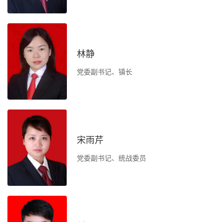
息
的
林静
务
党委副书记、镇长
保
技
镇
宋雨芹
党委副书记、统战委员
负
办