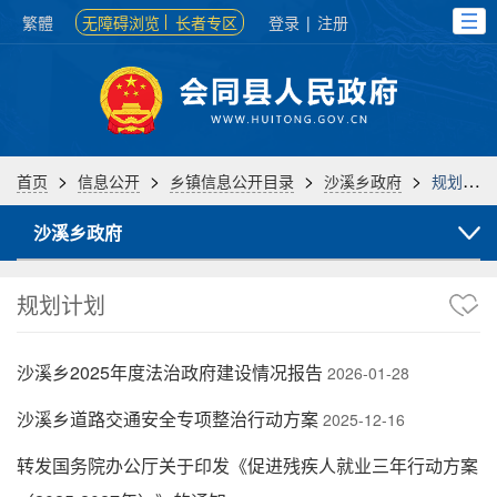
繁體
无障碍浏览
长者专区
登录
|
注册
>
>
>
>
首页
信息公开
乡镇信息公开目录
沙溪乡政府
规划计划
沙溪乡政府
规划计划
沙溪乡2025年度法治政府建设情况报告
2026-01-28
沙溪乡道路交通安全专项整治行动方案
2025-12-16
转发国务院办公厅关于印发《促进残疾人就业三年行动方案