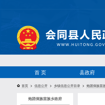
首 页
县政府
>
>
>
首页
信息公开
乡镇信息公开目录
炮团侗族苗
炮团侗族苗族乡政府