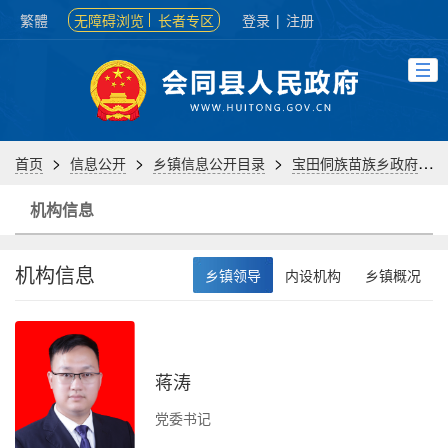
繁體
无障碍浏览
长者专区
登录
|
注册
>
>
>
>
首页
信息公开
乡镇信息公开目录
宝田侗族苗族乡政府
机构信息
机构信息
乡镇领导
内设机构
乡镇概况
蒋涛
负
党委书记
办