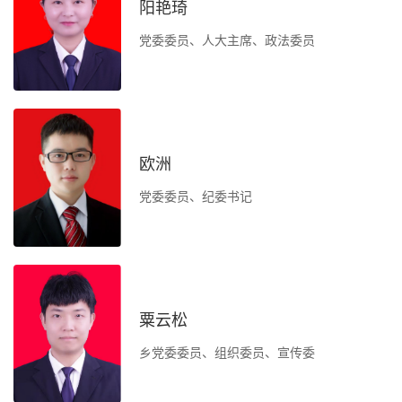
阳艳琦
党委委员、人大主席、政法委员
负
办
欧洲
党委委员、纪委书记
工
负
粟云松
办
乡党委委员、组织委员、宣传委