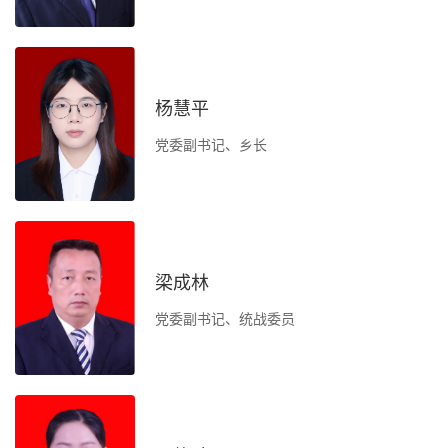
文
后
杨慧平
党委副书记、乡长
负
办
梁成林
党委副书记、统战委员
一
表
部
作