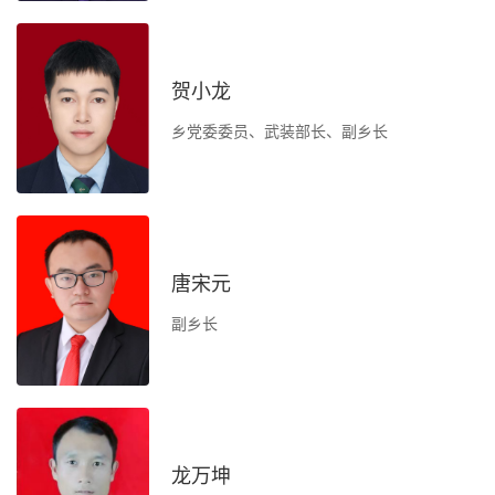
作
贺小龙
乡党委委员、武装部长、副乡长
负
办
唐宋元
管
副乡长
指
水
抗
防
龙万坤