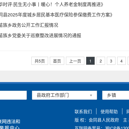
华时评·民生无小事丨暖心！个人养老金制度再推进》
同县2025年度城乡居民基本医疗保险参保缴费工作方案》
苗族乡政务公开工作汇报情况
苗族乡党委关于巡察整改进展情况的通报
共5页
首页
上一页
1
2
3
4
联系我们
使用帮助
版 权：会同县人民政府
主
互联网备案号：湘ICP备13002