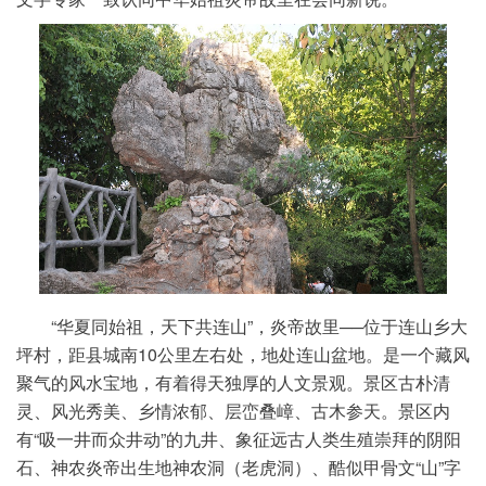
“华夏同始祖，天下共连山”，炎帝故里──位于连山乡大
坪村，距县城南10公里左右处，地处连山盆地。是一个藏风
聚气的风水宝地，有着得天独厚的人文景观。景区古朴清
灵、风光秀美、乡情浓郁、层峦叠嶂、古木参天。景区内
有“吸一井而众井动”的九井、象征远古人类生殖崇拜的阴阳
石、神农炎帝出生地神农洞（老虎洞）、酷似甲骨文“山”字