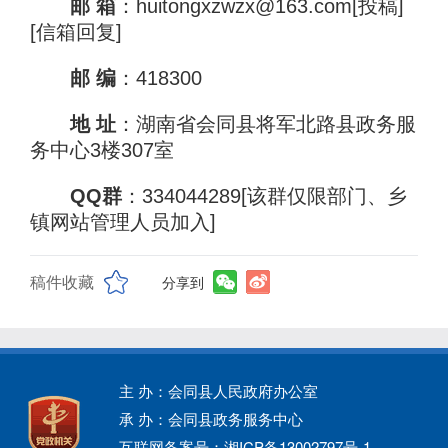
邮 箱
：huitongxzwzx@163.com[投稿]
[信箱回复]
邮 编
：418300
地 址
：湖南省会同县将军北路县政务服
务中心3楼307室
QQ群
：334044289[该群仅限部门、乡
镇网站管理人员加入]
稿件收藏
分享到
主 办：会同县人民政府办公室
承 办：会同县政务服务中心
互联网备案号：湘ICP备13002797号-1