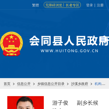
繁體
无障碍浏览
长者专区
登录
|
注册
>
>
>
>
首页
信息公开
乡镇信息公开目录
沙溪乡政府
机构信息
游子俊
副乡长候