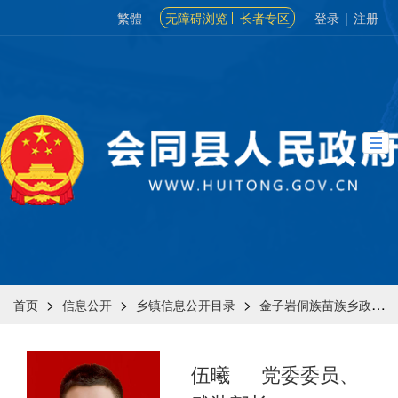
繁體
无障碍浏览
长者专区
登录
|
注册
>
>
>
首页
信息公开
乡镇信息公开目录
金子岩侗族苗族乡政府
伍曦
党委委员、