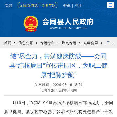
繁體
无障碍浏览
长者专区
登录
|
注册
>
>
>
>
>
首页
信息公开
专题专栏
热点专题
健康会同
工作动态
结”尽全力，共筑健康防线——会同
县“结核病日”宣传进园区，为职工健
康“把脉护航”
发布时间：2026-03-19 18:54
信息来源：会同新闻网
月19日，在第31个“世界防治结核病日”来临之际，会同
县卫健局、县疾控中心携手多家医疗机构走进县产业开发