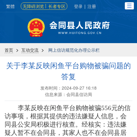
繁體
无障碍浏览
长者专区
登录
|
注册
>
>
首页
互动交流
网上信访规范化办理公示栏
关于李某反映闲鱼平台购物被骗问题的
答复
发布时间：2024-09-27 16:18
信息来源：会同县信访局
李某
反映在闲鱼平台购物被骗
556元的信
访事项，根据
其
提供的
违法嫌疑人
信息
，
会
同县公安局积极进行
核查
。经核实：
违法嫌
疑人
暂
不在会同县，其家人也不在会同县居