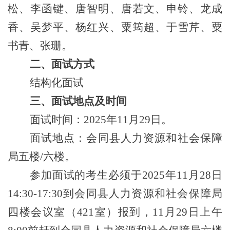
松、李函键、唐智明、唐若文、申铃、龙成
香、吴梦平、杨红兴、粟筠超、于雪芹、粟
书青、张珊。
二、
面试方式
结构化面试
三、
面试地点及时间
面试时间：
202
5
年
11
月
29
日。
面试地点：
会同县人力资源和社会保障
局五楼
/六楼。
参加面试的考生必须于
202
5
年
11
月
28
日
14:30
-17:30到会同县人力资源和社会保障局
四楼
会议室
（
4
21
室）报到，
11
月
29
日上午