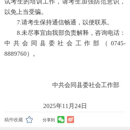
试考生的培训工作，请考生加强防范意识，
以免上当受骗。
7
.请考生保持通信畅通，以便联系。
8
.未尽事宜由我
部
负责解释，咨询电话：
中共会同县委社会工作部
（
0745-
8889760
）。
中共会同县委社会工作部
202
5
年
11
月
24
日
稿件收藏
分享到