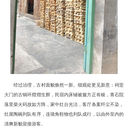
经过治理，古村面貌焕然一新。细观处更见新意：祠堂
大门的古铜环熠熠生辉，民宿内床铺被服方正有棱，青石院
落里柴火码放如方阵，家中灶台光洁，客厅条案纤尘不染，
灶屋陶碗列队有序，连墙角鞋物也列队成行，以由外至内的
清爽新貌迎接游客。