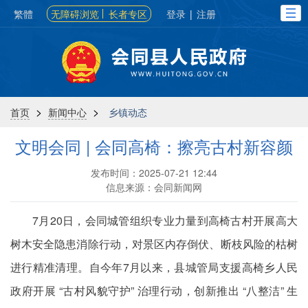
繁體
无障碍浏览
长者专区
登录
|
注册
>
>
首页
新闻中心
乡镇动态
文明会同 | 会同高椅：擦亮古村新容颜
发布时间：2025-07-21 12:44
信息来源：会同新闻网
7月20日，会同城管组织专业力量到高椅古村开展高大
树木安全隐患消除行动，对景区内存倒伏、断枝风险的枯树
进行精准清理。自今年7月以来，县城管局支援高椅乡人民
政府开展 “古村风貌守护” 治理行动，创新推出 “八整洁” 生