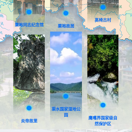
高椅古村
粟裕同志纪念馆
粟裕故居
渠水国家湿地公
园
鹰嘴界国家级自
炎帝故里
然保护区