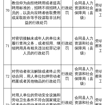
教信仰为由拒绝聘用或者提高
会同县人力
劳动
聘用标准的，招聘不得招聘人
行政处
资源和社会
察和
70
员的，以及向应聘者收取费用
罚
保障局（县
工
或采取欺诈等手段谋取非法利
级）
益的行政处罚
对密切接触未成年人的单位未
会同县人力
劳动
履行查询义务，或者招用、继
行政处
资源和社会
71
察和
续聘用具有相关违法犯罪记录
罚
保障局（县
工
人员的行政处罚
级）
会同县人力
对劳动者依法解除或者终止劳
劳动
行政处
资源和社会
72
动合同，用人单位扣押劳动者
察和
罚
保障局（县
档案或者其他物品的行政处罚
工
级）
对用人单位的劳动安全设施和
会同县人力
劳动卫生条件不符合国家规定
劳动
行政处
资源和社会
或者未向劳动者提供必要的劳
察和