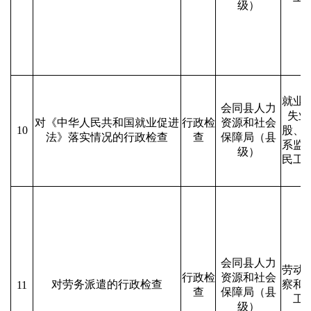
级）
就业
会同县人力
失业
对《中华人民共和国就业促进
行政检
资源和社会
10
股、
法》落实情况的行政检查
查
保障局（县
系监
级）
民工
会同县人力
劳动
行政检
资源和社会
对劳务派遣的行政检查
察和
11
查
保障局（县
工
级）