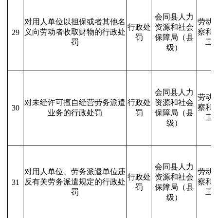
会同县人力
对用人单位以担保或者其他名
劳动
行政处
资源和社会
义向劳动者收取财物的行政处
察和
29
罚
保障局（县
罚
工
级）
会同县人力
劳动
对未经许可擅自经营劳务派遣
行政处
资源和社会
察和
30
业务的行政处罚
罚
保障局（县
工
级）
会同县人力
对用人单位、劳务派遣单位违
劳动
行政处
资源和社会
反有关劳务派遣规定的行政处
察和
31
罚
保障局（县
罚
工
级）