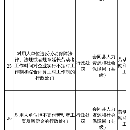
对用人单位违反劳动保障法
会同县人力
律、法规或者规章延长劳动者
劳动
行政处
资源和社会
工作时间对企业实行不定时工
察和
25
罚
保障局（县
作制和综合计算工时工作制的
工
级）
行政处罚
会同县人力
劳动
对用人单位拒不支付劳动者工
行政处
资源和社会
察和
26
资及赔偿金的行政处罚
罚
保障局（县
工
级）