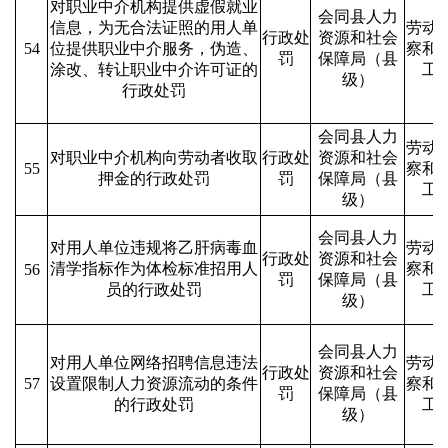
对职业中介机构提供虚假就业
会同县人力
信息，为无合法证照的用人单
劳动
行政处
资源和社会
54
位提供职业中介服务，伪造、
察和
罚
保障局（县
涂改、转让职业中介许可证的
工
级）
行政处罚
会同县人力
劳动
对职业中介机构向劳动者收取
行政处
资源和社会
55
察和
押金的行政处罚
罚
保障局（县
工
级）
会同县人力
对用人单位违规将乙肝病毒血
劳动
行政处
资源和社会
清学指标作为体检标准招用人
察和
56
罚
保障局（县
员的行政处罚
工
级）
会同县人力
对用人单位网络招聘信息违法
劳动
行政处
资源和社会
57
设置限制人力资源流动的条件
察和
罚
保障局（县
的行政处罚
工
级）