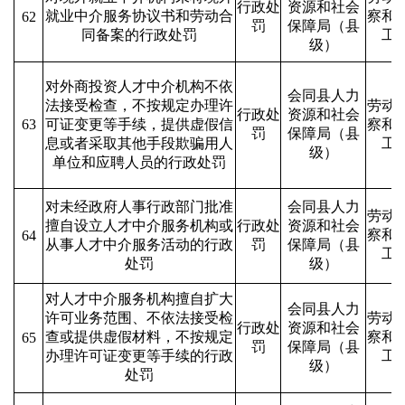
行政处
资源和社会
就业中介服务协议书和劳动合
察和
62
罚
保障局（县
同备案的行政处罚
工
级）
对外商投资人才中介机构不依
会同县人力
法接受检查，不按规定办理许
劳动
行政处
资源和社会
63
可证变更等手续，提供虚假信
察和
罚
保障局（县
息或者采取其他手段欺骗用人
工
级）
单位和应聘人员的行政处罚
对未经政府人事行政部门批准
会同县人力
劳动
擅自设立人才中介服务机构或
行政处
资源和社会
察和
64
从事人才中介服务活动的行政
罚
保障局（县
工
处罚
级）
对人才中介服务机构擅自扩大
会同县人力
许可业务范围、不依法接受检
劳动
行政处
资源和社会
查或提供虚假材料，不按规定
察和
65
罚
保障局（县
办理许可证变更等手续的行政
工
级）
处罚