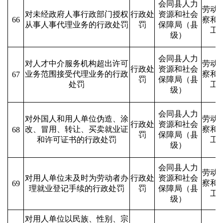
会同县人力
劳动
对未经政府人事行政部门授权
行政处
资源和社会
66
察和
从事人事代理业务的行政处罚
罚
保障局（县
工
级）
会同县人力
对人才中介服务机构超出许可
劳动
行政处
资源和社会
业务范围接受代理业务的行政
察和
67
罚
保障局（县
处罚
工
级）
会同县人力
对外国人和用人单位伪造、涂
劳动
行政处
资源和社会
改、冒用、转让、买卖就业证
察和
68
罚
保障局（县
和许可证书的行政处罚
工
级）
会同县人力
劳动
对用人单位未及时为劳动者办
行政处
资源和社会
察和
69
理就业登记手续的行政处罚
罚
保障局（县
工
级）
对用人单位以民族、性别、宗