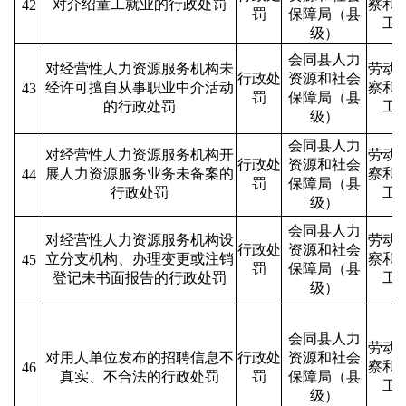
对介绍童工就业的行政处罚
察和
42
罚
保障局（县
工
级）
会同县人力
对经营性人力资源服务机构未
劳动
行政处
资源和社会
经许可擅自从事职业中介活动
察和
43
罚
保障局（县
的行政处罚
工
级）
会同县人力
对经营性人力资源服务机构开
劳动
行政处
资源和社会
展人力资源服务业务未备案的
察和
44
罚
保障局（县
行政处罚
工
级）
会同县人力
对经营性人力资源服务机构设
劳动
行政处
资源和社会
立分支机构、办理变更或注销
察和
45
罚
保障局（县
登记未书面报告的行政处罚
工
级）
会同县人力
劳动
对用人单位发布的招聘信息不
行政处
资源和社会
察和
46
真实、不合法的行政处罚
罚
保障局（县
工
级）