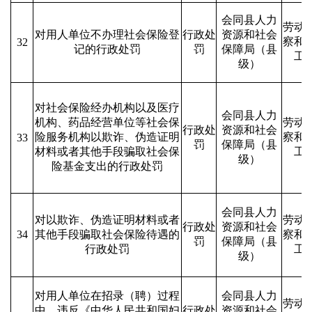
会同县人力
劳动
对用人单位不办理社会保险登
行政处
资源和社会
察和
32
记的行政处罚
罚
保障局（县
工
级）
对社会保险经办机构以及医疗
会同县人力
机构、药品经营单位等社会保
劳动
行政处
资源和社会
险服务机构以欺诈、伪造证明
察和
33
罚
保障局（县
材料或者其他手段骗取社会保
工
级）
险基金支出的行政处罚
会同县人力
对以欺诈、伪造证明材料或者
劳动
行政处
资源和社会
34
其他手段骗取社会保险待遇的
察和
罚
保障局（县
行政处罚
工
级）
对用人单位在招录（聘）过程
会同县人力
劳动
中，违反《中华人民共和国妇
行政处
资源和社会