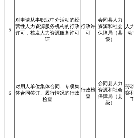
对申请从事职业中介活动的经
会同县人力
营性人力资源服务机构的行政
行政许
资源和社会
人力
5
许可，核发人力资源服务许可
可
保障局（县
动管
证
级）
会同县人力
对用人单位集体合同、专项集
劳动
行政检
资源和社会
体合同签订、履行情况的行政
察和
6
查
保障局（县
检查
工
级）