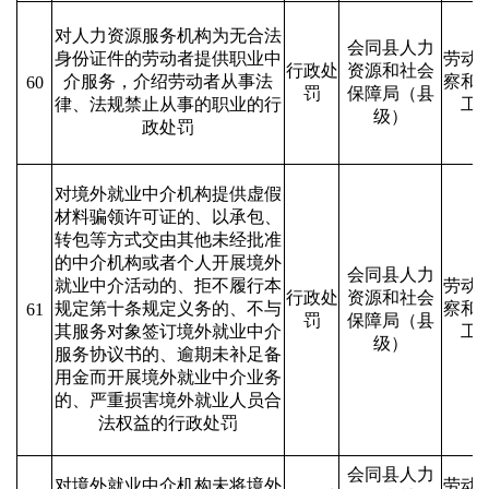
对人力资源服务机构为无合法
会同县人力
身份证件的劳动者提供职业中
劳动
行政处
资源和社会
介服务，介绍劳动者从事法
察和
60
罚
保障局（县
律、法规禁止从事的职业的行
工
级）
政处罚
对境外就业中介机构提供虚假
材料骗领许可证的、以承包、
转包等方式交由其他未经批准
的中介机构或者个人开展境外
会同县人力
就业中介活动的、拒不履行本
劳动
行政处
资源和社会
规定第十条规定义务的、不与
察和
61
罚
保障局（县
其服务对象签订境外就业中介
工
级）
服务协议书的、逾期未补足备
用金而开展境外就业中介业务
的、严重损害境外就业人员合
法权益的行政处罚
会同县人力
对境外就业中介机构未将境外
劳动