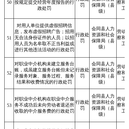
50
按规定提交经营年度报告的行
察和
罚
保障局（县
政处罚
工
级）
对用人单位提供虚假招聘信
会同县人力
息，发布虚假招聘广告；招用
劳动
行政处
资源和社会
无合法身份证件的人员；以招
察和
51
罚
保障局（县
用人员为名牟取不正当利益或
工
级）
进行其他违法活动的行政处罚
对职业中介机构未建立服务台
会同县人力
劳动
账，或虽建立服务台账但未记
行政处
资源和社会
察和
52
录服务对象、服务过程、服务
罚
保障局（县
工
结果和收费情况的行政处罚
级）
会同县人力
对职业中介机构在职业中介服
劳动
行政处
资源和社会
务不成功后未向劳动者退还所
察和
53
罚
保障局（县
收取的中介服务费的行政处罚
工
级）