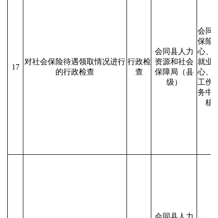
会同
保险
会同县人力
心、
对社会保险待遇领取情况进行
行政检
资源和社会
就业
17
的行政检查
查
保障局（县
心、
级）
工伤
务中
核
会同县人力