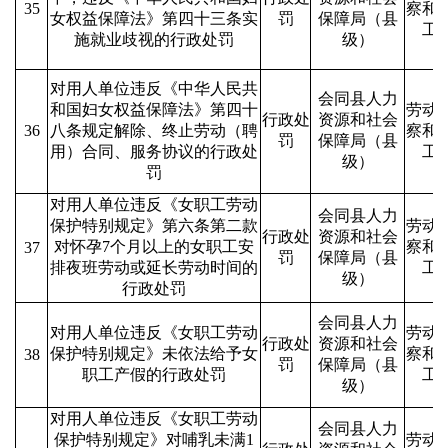
35
察和
女权益保障法》第四十三条实
罚
保障局（县
工
施就业歧视的行政处罚
级）
对用人单位违反《中华人民共
会同县人力
和国妇女权益保障法》第四十
劳动
行政处
资源和社会
36
八条规定解除、终止劳动（聘
察和
罚
保障局（县
用）合同、服务协议的行政处
工
级）
罚
对用人单位违反《女职工劳动
会同县人力
保护特别规定》第六条第二款
劳动
行政处
资源和社会
对怀孕7个月以上的女职工安
察和
37
罚
保障局（县
排夜班劳动或延长劳动时间的
工
级）
行政处罚
会同县人力
对用人单位违反《女职工劳动
劳动
行政处
资源和社会
保护特别规定》未依法给予女
察和
38
罚
保障局（县
职工产假的行政处罚
工
级）
对用人单位违反《女职工劳动
会同县人力
保护特别规定》对哺乳未满1
劳动