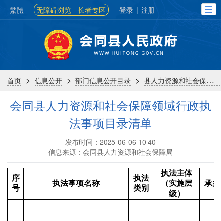
繁體
无障碍浏览
长者专区
登录
|
注册
>
>
>
首页
信息公开
部门信息公开目录
县人力资源和社会保障局
会同县人力资源和社会保障领域行政执
法事项目录清单
发布时间：2025-06-06 10:40
信息来源：会同县人力资源和社会保障局
执法主体
序
执法
执法事项名称
（实施层
承办
号
类别
级）