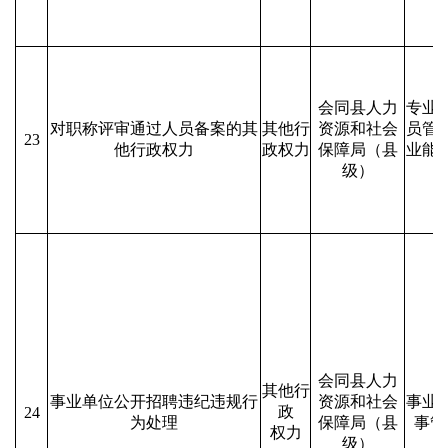
会同县人力
专业
对职称评审通过人员备案的其
其他行
资源和社会
员管
23
他行政权力
政权力
保障局（县
业能
级）
会同县人力
其他行
事业单位公开招聘违纪违规行
资源和社会
事业
政
24
为处理
保障局（县
事管
权力
级）