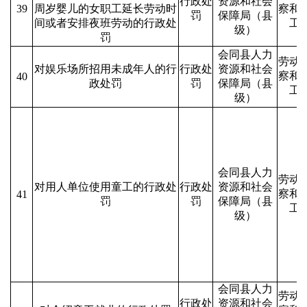
行政处
资源和社会
39
周岁婴儿的女职工延长劳动时
察和
罚
保障局（县
间或者安排夜班劳动的行政处
工
级）
罚
会同县人力
劳动
对娱乐场所招用未成年人的行
行政处
资源和社会
察和
40
政处罚
罚
保障局（县
工
级）
会同县人力
劳动
对用人单位使用童工的行政处
行政处
资源和社会
察和
41
罚
罚
保障局（县
工
级）
会同县人力
劳动
行政处
资源和社会