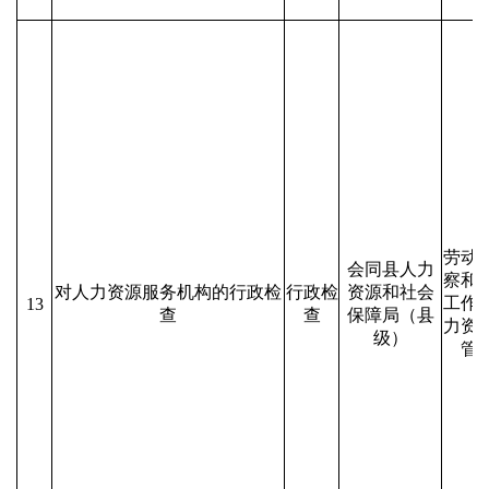
劳动
会同县人力
察和
对人力资源服务机构的行政检
行政检
资源和社会
工作
13
查
查
保障局（县
力资
级）
管