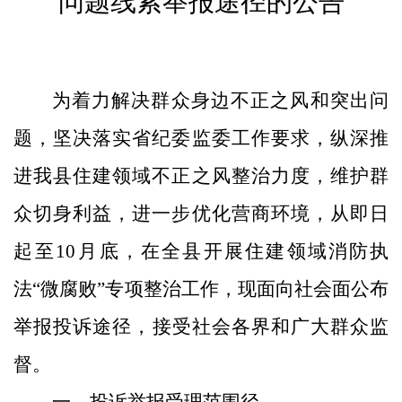
问题线索举报途
径
的公告
为着力解决群众身边不正之风和突出问
题，坚决落实省纪委监委工作要求，纵深推
进我
县
住建领域不正之风整治力度，维护群
众切身利益，进一步优化营商环境，从即日
起至
10
月
底，在全
县
开展住建领域消防执
法
“
微腐败
”
专项整治工作，现面向社会面公布
举报投诉途径，接受社会各界和广大群众监
督。