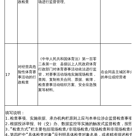
政检查
场进行监督管理。
《中华人民共和国体育法》第一百零
二条第一款
县级以上人民政府体育
对经营高危
行政部门对体育赛事活动依法进行监
险性体育赛
在会同县主城区举办
17
管，对赛事活动场地实施现场检查，
事活动的行
的单位或经营者
查阅、复制有关合同、票据、账簿，
政检查
检查赛事活动组织方案、安全应急预
案等材料。
填写说明：
1.检查事项、实施依据、承办机构栏原则上应与本单位涉企监督检查事项
2.根据投诉举报、转（交）办、数据监控等实施的触发式监督检查，按照
3.“检查方式”栏主要包括现场检查/非现场检查/现场检查和非现场检查
4.第四栏中“具体检查对象”应列明具体检查对象名单，或者精准描述检查