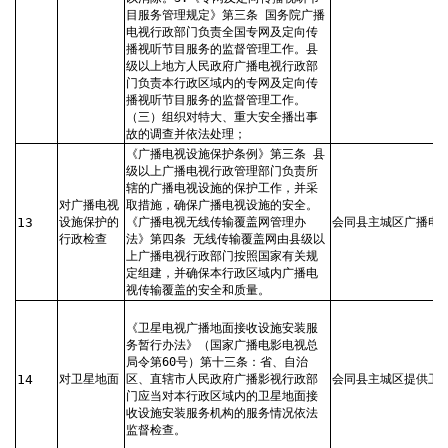
目服务管理规定》第三条 国务院广播
电视行政部门负责全国专网及定向传
播视听节目服务的监督管理工作。县
级以上地方人民政府广播电视行政部
门负责本行政区域内的专网及定向传
播视听节目服务的监督管理工作。
（三）组织对特大、重大安全播出事
故的调查并依法处理；
《广播电视设施保护条例》第三条 县
级以上广播电视行政管理部门负责所
辖的广播电视设施的保护工作，并采
对广播电视
取措施，确保广播电视设施的安全。
13
设施保护的
《广播电视无线传输覆盖网管理办
会同县主城区广播电
行政检查
法》第四条 无线传输覆盖网由县级以
上广播电视行政部门按照国家有关规
定组建，并确保本行政区域内广播电
视传输覆盖的安全和质量。
《卫星电视广播地面接收设施安装服
务暂行办法》（国家广播电影电视总
局令第60号）第十三条：省、自治
14
对卫星地面
区、直辖市人民政府广播影视行政部
会同县主城区提供卫
门应当对本行政区域内的卫星地面接
收设施安装服务机构的服务情况依法
监督检查。