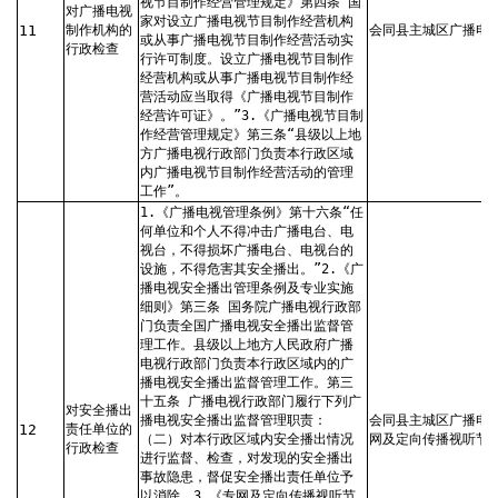
视节目制作经营管理规定》第四条“国
对广播电视
家对设立广播电视节目制作经营机构
11
制作机构的
会同县主城区广播电
或从事广播电视节目制作经营活动实
行政检查
行许可制度。设立广播电视节目制作
经营机构或从事广播电视节目制作经
营活动应当取得《广播电视节目制作
经营许可证》。”3.《广播电视节目制
作经营管理规定》第三条“县级以上地
方广播电视行政部门负责本行政区域
内广播电视节目制作经营活动的管理
工作”。
1.《广播电视管理条例》第十六条“任
何单位和个人不得冲击广播电台、电
视台，不得损坏广播电台、电视台的
设施，不得危害其安全播出。”2.《广
播电视安全播出管理条例及专业实施
细则》第三条 国务院广播电视行政部
门负责全国广播电视安全播出监督管
理工作。县级以上地方人民政府广播
电视行政部门负责本行政区域内的广
播电视安全播出监督管理工作。第三
十五条 广播电视行政部门履行下列广
对安全播出
播电视安全播出监督管理职责：
会同县主城区广播电
12
责任单位的
（二）对本行政区域内安全播出情况
网及定向传播视听节
行政检查
进行监督、检查，对发现的安全播出
事故隐患，督促安全播出责任单位予
以消除。3.《专网及定向传播视听节