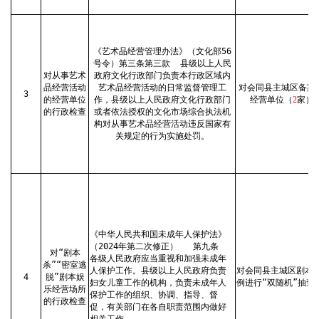
《艺术品经营管理办法》（文化部56
号令）第三条第三款
县级以上人民
对从事艺术
政府文化行政部门负责本行政区域内
品经营活动
艺术品经营活动的日常监督管理工
对会同县主城区备案
3
的经营单位
作，县级以上人民政府文化行政部门
经营单位（
2
家）
的行政检查
或者依法授权的文化市场综合执法机
构对从事艺术品经营活动违反国家有
关规定的行为实施处罚。
《中华人民共和国未成年人保护法》
（2024年第二次修正）
第九条
对“剧本
各级人民政府应当重视和加强未成年
杀”“密室逃
人保护工作。县级以上人民政府负责
对会同县主城区剧本娱
4
脱”剧本娱
妇女儿童工作的机构，负责未成年人
例进行“双随机”抽查
乐经营场所
保护工作的组织、协调、指导、督
的行政检查
促，有关部门在各自职责范围内做好
相关工作。