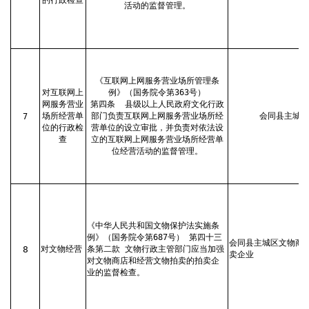
活动的监督管理。
《互联网上网服务营业场所管理条
对互联网上
例》（国务院令第363号）
网服务营业
第四条
县级以上人民政府文化行政
场所经营单
部门负责互联网上网服务营业场所经
会同县主城区
7
位的行政检
营单位的设立审批，并负责对依法设
查
立的互联网上网服务营业场所经营单
位经营活动的监督管理。
《中华人民共和国文物保护法实施条
例》（国务院令第687号） 第四十三
会同县主城区文物商
8
对文物经营
条第二款 文物行政主管部门应当加强
卖企业
对文物商店和经营文物拍卖的拍卖企
业的监督检查。