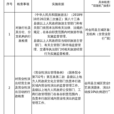
具体检查对
序号
检查事项
实施依据
“双随机”抽查对
《中华人民共和国旅游法》（2018年
10月26日第二次修正）第八十三条
县级以上人民政府旅游主管部门和有
对旅行社及
关部门依照本法和有关法律、法规的
对会同县主城区备案
其分社、分
规定，在各自职责范围内对旅游市场
支机构（含营业部）
1
支机构的行
实施监督管理。
行“双随
政检查
县级以上人民政府应当组织旅游主管
部门、有关主管部门和市场监督管
理、交通等执法部门对相关旅游经营
行为实施监督检查。
《营业性演出管理条例》（国务院令
第732号）第五条第二款 县级以上地
对营业性演
方人民政府文化主管部门负责本行政
出经营主体
会同县主城区营业性
区域内营业性演出的监督管理工作。
及营业性演
艺表演团体、演出经
2
县级以上地方人民政府公安部门、工
出活动的行
动按10%比例进行“双
商行政管理部门在各自职责范围内，
政检查
负责本行政区域内营业性演出的监督
管理工作。