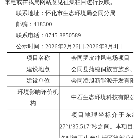
来电或在我局网站意见征集栏目进行反映。
联系地址：
怀化市生态环境局
会同
分局
邮编：418
300
联系电话：0745-
8850589
公示
时间：
20
26
年
2
月
26
日-202
6
年
3
月
4
日
项目名称
会同罗皮冲风电场项目
建设地点
会同县蒲稳侗族苗族乡、
建设单位
会同凌旭新能源开发有限
环境影响评价机
中石生态环境科技有限公
构
项目地理坐标介于东
27°1′35.517″秒之间