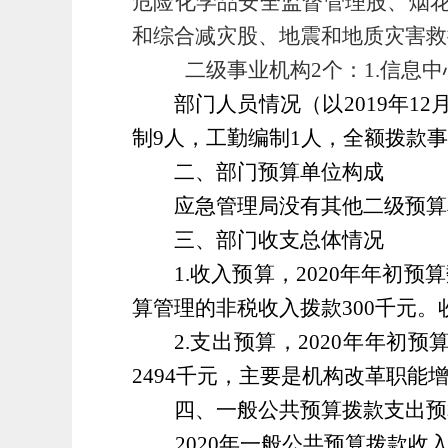
危险化学品安全监督管理股、烟花
和综合减灾股、地震和地质灾害救
二级事业机构2个：1.信息中
部门人员情况（以
2019
年
12
制
9
人，工勤编制
1
人，全额拨款事
二、部门预算单位构成
应急管理局没有其他二级预算
三、部门收支总体情况
1.收入预算，
2020
年年初预算
算管理的
非税收入拨款
300
千元。
2.支出预算，
2020
年年初预
2494
千元，主要是机构改革职能
四、一般公共预算拨款支出预
2020
年一般公共预算拨款收