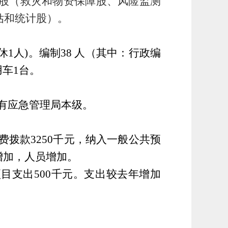
理股（救灾和物资保障股、风险监测
估和统计股）。
休
1
人
)
。编制
38
人（其中：行政编
用车
1
台。
有应急管理局本级。
费拨款
3250
千元，纳入
一般公共预
增加，人员增加。
项目支出
500
千元。支出较去年增加