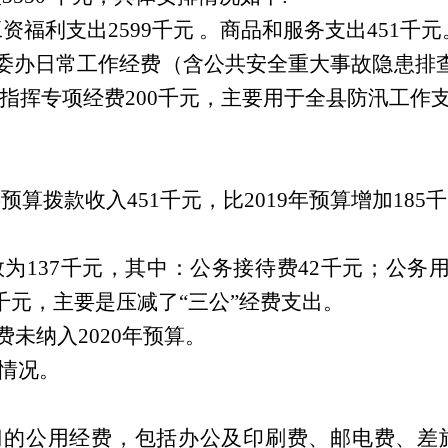
工资福利支出
2599
千元 。商品和服务支出
451
千元
委办日常工作经费（含公共安全重大事故隐患排
指挥专项经费
200
千元，主要用于全县防汛工作
共预算拨款收入
451
千元，比
2019
年预算增加
185
千
数为
137
千元，其中：公务接待费
42
千元；公务
千元，主要是压减了“三公”经费支出。
费未纳入
2020
年预算。
算情况。
门的公用经费，包括办公及印刷费、邮电费、差