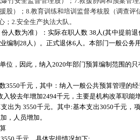
爆竹安全监督管理股）；7.救援协调和预案管
援股）；8.教育训练和培训监督考核股（调查评
心；2.安全生产执法大队。
月份人数为准）：实际在职人数
38
人
(
其中提前退
业编制
28
人）。正式退休
6
人。本部门一般公务
单位，因此，纳入
2020
年部门预算编制范围的只
数
3550
千元，其中：纳入
一般公共预算管理的经
收入较去年增加
2494
千元，主要是机构改革职能
算支出为
3550
千元。其中
:
基本支出
3050
千元，
增加，人员增加。
算
入
3550
千元，具体安排情况如下
: