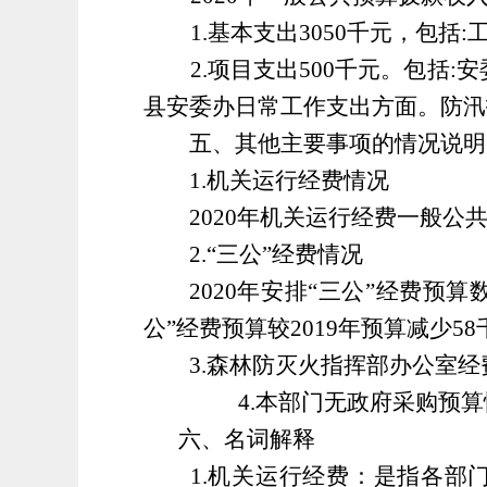
1.基本支出
3050
千元，包括
:
2.项目支出
500
千元。包括
:
安
县安委办日常工作支出方面。防汛
五、其他主要事项的情况说明
1
.机关运行经费情况
2020
年机关运行经费一般公
2.
“三公”经费情况
2020
年安排“三公”经费
预算
公
”
经费预算
较
2019
年预算减少
58
3
.森林防灭火指挥部办公室经
4
.本部门无政府采购预
六、名词解释
1
.机关运行经费：是指各部