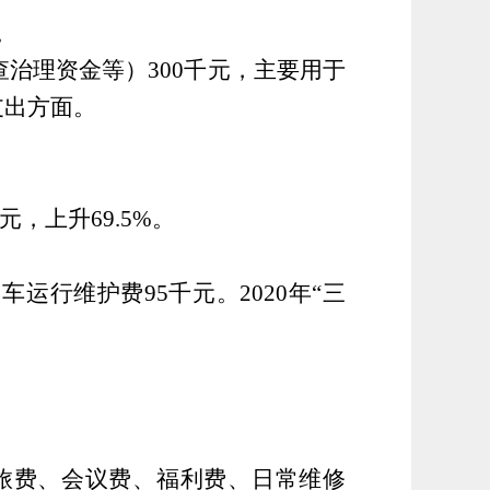
。
查治理资金等）
300
千元，主要用于
支出方面。
元，上升
69.5%
。
用车运行维护费
95
千元。
2020
年
“
三
旅费、会议费、福利费、日常维修