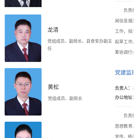
负责机
闻信息报送
龙清
工作，拟订
党组成员、副局长、县食安办副主
起草工作。
任
筹协调行业
党建监察
黄松
：
负责人
梁
：
办公地址
党组成员、副局长
负责机
思想教育、
宣传、统战