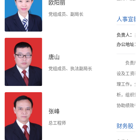
欧阳丽
党组成员、副局长
人事宣教
：
负责人
梁
：
办公地址
唐山
负责局
党组成员、执法副局长
设及工资福
理工作。负
析，组织协
协助绩效考
张峰
总工程师
财务股