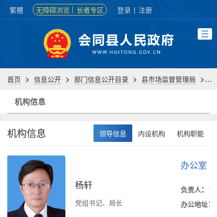
繁體
无障碍浏览
长者专区
登录
|
注册
>
>
>
>
首页
信息公开
部门信息公开目录
县市场监督管理局
机
机构信息
机构信息
领导信息
内设机构
机构职能
办公室
杨轩
：
负责人
黄
党组书记、局长
：
办公地址