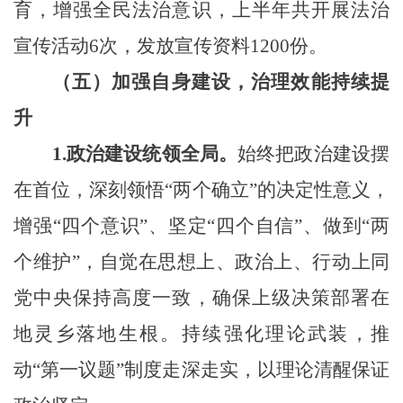
育，增强全民法治意识，上半年
共
开展法治
宣传活动
6
次，发放宣传资料
1200
份。
（
五
）
加强自身建设，治理效能持续提
升
1.政治建设统领全局。
始终把政治建设摆
在首位，深刻领悟“两个确立”的决定性意义，
增强“四个意识”
、
坚定“四个自信”
、做
到
“两
个维护”，自觉在思想上
、
政治上
、
行动上同
党中央保持高度一致，确保上级决策部署在
地灵
乡落地生根。
持续强化理论武装，推
动“第一议题”制度走深走实，以理论清醒保证