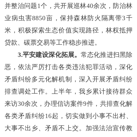
并整治问题1个，
共开展巡林
40
余次
，防治林
业病虫害8850亩，
保持
森林防火隔离带3千
米
，
积极探索生态价值实现路径，林权抵押
贷款、
碳票交易
等工作稳步推进。
3.
平安建设
深化拓展。
常态化推进扫黑除
恶，依法严厉打击各类违法犯罪活动，深化
矛盾纠纷多元化解机制，深入开展矛盾纠纷
排查调处
工作
。
上
半年，
我乡
累计接待群众
来访
30余
次，办理信访案件
9
件，共排查化解
各类矛盾纠纷
16
起
，
切实
做到小事不出村、
大事不出乡、矛盾不上交。加强法治宣传教