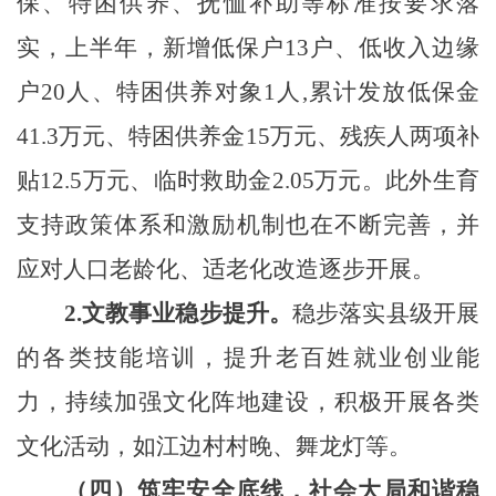
保、特困供养、抚恤补助等标准按要求落
实，上半年，
新增低保户13户、低收入边缘
户20人、特困供养对象1人,累计发放低保金
41.3万元、特困供养金15万元、残疾人两项补
贴12.5万元、临时救助金2.05万元。
此外
生育
支持政策体系和激励机制
也在
不断完善，
并
应对人口老龄化
、
适老化改造逐步开展。
2.文教事业稳步提升。
稳步落实县级开展
的各类
技能培训，提升
老百姓
就业创业能
力
，
持续加强文化阵地建设，积极开展各类
文化活动，如江边村村晚、舞龙灯等。
（
四
）
筑牢安全
底线
，社会大局和谐稳