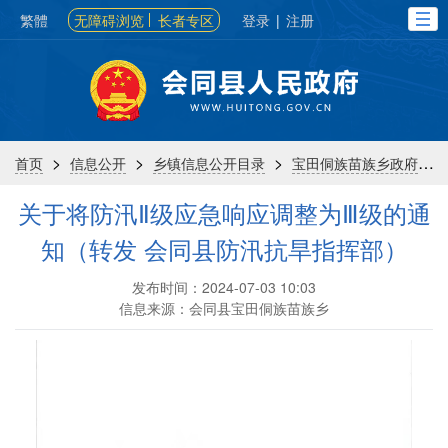
繁體
无障碍浏览
长者专区
登录
|
注册
>
>
>
>
首页
信息公开
乡镇信息公开目录
宝田侗族苗族乡政府
关于将防汛Ⅱ级应急响应调整为Ⅲ级的通
知（转发 会同县防汛抗旱指挥部）
发布时间：2024-07-03 10:03
信息来源：会同县宝田侗族苗族乡