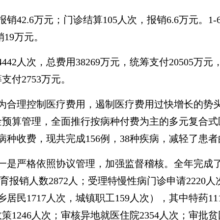
报销42.6万元；门诊结算105人次，报销6.6万元。
销19万元。
4442人次，总费用38269万元，统筹支付20505万
筹支付2753万元。
为合理控制医疗费用，遏制医疗费用过快增长的势
金预算管理，全面推行按病种付费为主的多元复合式
按病种收费，现共完成156例，38种疾病，减轻了患
一是严格
依照协议管理，加强监督稽核。全年完成
生育报销人数2872人；
受理
特慢
性
病门诊
申请
2220
人
城乡居民1717人次，城镇职工159人次），其中特药
政策
1246人次；审核异地就医住院2354人次；审批