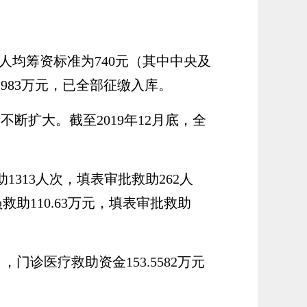
人均筹资标准为
740
元（其中中央及
2983
万元，已全部征缴入库
。
围不断扩大。截至
2019年
1
2
月底，
全
助1313人次，填表审批救助262人
员救助110.63万元，填表审批救助
，门诊医疗救助资金153.5582万元