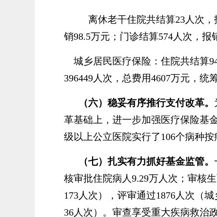
离休老干住院共结算
23人次，
销98.5万元；门诊结算574人次，报
城乡居民医疗保险：住院共结算
9
396449人次，总费用4607万元，统
（六）稳妥有序推行支付改革。
革基础上，进一步加强医疗保险基
级以上公立医院实行了
106个病种
（七）
扎实有力抓好基金监管。
核审批住院病人
9.29万人次；审核
173人次
），评审通过
1876人次（
36人次）
。
审查享受重大疾病救治