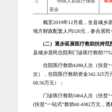
5
特殊人群医疗保险
80.0
基金
截至
2019
年
1
2
月底，全县城乡
地方财政配套人均
520
元，参合居民
(二）
逐步延展医疗救助扶持范
县城乡居民住院和门诊医疗
救助
775
住院医疗救助
4288人次（扶贫
次），住院医疗救助资金342.325万
68.56万元）；
门诊医疗救助
3464人次（扶贫
(扶贫“一站式”救助60.4382万元，