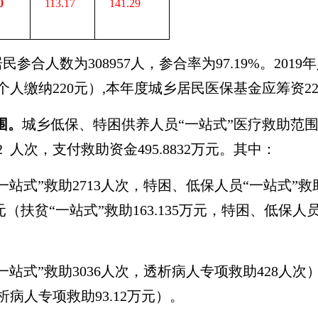
0
113.17
141.29
居民参合人数为
308957人，参合率为
97
.19
%
。
2019
年
个人缴纳
220
元）
,
本年度城乡居民医保基金应筹资
2
围。
城乡低保、特困供养人员
“一站式”医疗救助范
2
人
次
，支付救助资金
495.8832
万元。
其中：
“一站式”救助2713人次，特困、低保人员“一站式”救
元（扶贫“一站式”救助163.135万元，特困、低保人
“一站式”救助3036人次，透析病人专项救助428人次）
透析病人专项救助93.12万元）
。