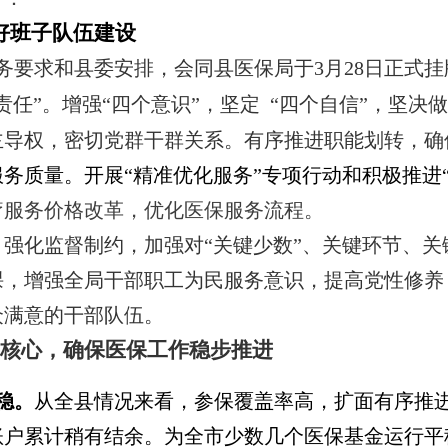
好班子队伍建设
务要求和县委安排，会同县医保局于
3
月
28
日正式挂
责任”。增强“四个意识”，坚定
“四个自信”，坚决
主导权，密切党群干群关系。有序推进职能划转，确
服务质量。
开展
“精准优化服务”专项行动和积极推进
疗服务价格改革，优化医保服务流程
。
强化监督制约，加强对“
关键少数
”、关键环节、
课，增强全局干部职工为民服务意识，提高党性修养
众满意的干部队伍。
核心，确保医保工作稳步推进
稳。
从全县情况来看，参保覆盖率高，扩面有序推
账户累计稍有结余。为全市少数几个医保基金运行平