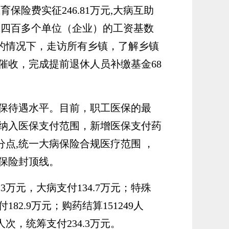
生育保险费实征
246.81
万元
,大病互助
成四百多个单位（企业）的工资基数
张的情况下，走访所有乡镇，了解乡镇
催收，完成
提前退休人员
补缴基金
68
保待遇水平。目前，职工医保的最
品纳入医保支付范围，新增医保支付药
分点,统一大病保险合规医疗范围 ，
保险封顶线。
7.3万元，大病支付134.7万元；特殊
182.9万元；购药结算151249人
人次，统筹支付234.3万元。