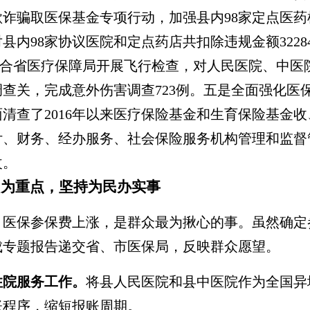
欺诈骗取医保基金专项行动，加强县内98家定点医药
98家协议医院和定点药店共扣除违规金额322845.2
三是配合省医疗保障局开展飞行检查，对人民医院、中医
查关，完成意外伤害调查723例。五是全面强化医
清查了201
6
年以来医疗保险基金和
生育保险基金收
付、财务、经办服务、社会保险服务机构管理和监督
改。
”为重点，坚持为民办实事
。
医保参保费上涨，是群众最为揪心的事。虽然确定
成专题报告递交省、市医保局，反映群众愿望。
住院服务工作。
将县人民医院和县中医院作为全国异
账程序，缩短报账周期。