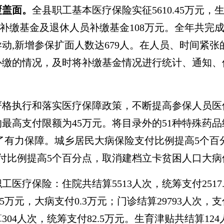
覆盖面。
全县职工基本医疗保险实征
5610.45
万元，
补缴基金及退休人员补缴基金
108
万元。全年共完
异动
,新增参保扩面人数达679人。在人员、时间紧
补缴的情况，及时将补缴基金情况进行统计、通知、
严格执行和落实医疗保障政策，不断提高参保人员医
的最高支付限额为45万元。将目录外的51种特殊药
到了有力保障。城乡居民大病保险支付比例提高5个百
付比例提高5个百分点，取消建档立卡贫困人口大病
职工医疗保险：住院共结算
5513人次，统筹支付251
5万元，大病支付0.3万元；门诊结算29793人次，支付
304人次，统筹支付82.5万元。生育津贴共结算124