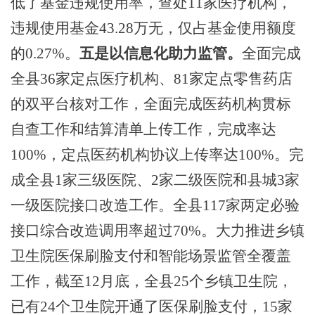
低了基金违规使用率，查处
11家医疗机构，
违规使用基金43.28万无，仅占基金使用额度
的0.27%。
五是以信息化助力监管。
全面完成
全县
36家定点医疗机构、81家定点零售药店
的
双平台核对工作，全面完成医药机构贯标
自查工作和结算清单上传工作，完成率达
100%
，定点医药机构协议上传率达
100%。
完
成全县
1家三级医院、2家二级医院和县城3家
一级医院接口改造工作。全县117家两定必验
接口综合改造调用率超过70%。大力推进乡镇
卫生院医保刷脸支付和智能场景监管全覆盖
工作，截至12月底，全县25个乡镇卫生院，
已有24个卫
生院
开通了医保刷脸支付，
15家