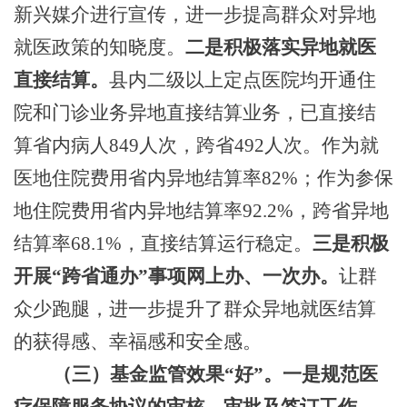
新兴媒介进行宣传，进一
步提高群众对异地
就医政策的知晓度。
二是积极落实异地就医
直接结算。
县内二级以上定点医院均开通住
院和门诊业务异地直接结算业务，已直接结
算省内病人
849
人次，跨省
492
人次。作为就
医地住院费用省内异地结算率
8
2
%；作为参保
地住院费用省内异地结算率92.
2
%，跨省异地
结算率
68.1
%，直接结算运行稳定。
三是积极
开展
“跨省通办”事项网上办、一次办。
让群
众少跑腿，进一步提升了群众异地就医结算
的获得感、幸福感和安全感。
（三）基金监管效果
“好”。
一是规范医
疗保障服务
协议的审核、审批及签订工作。