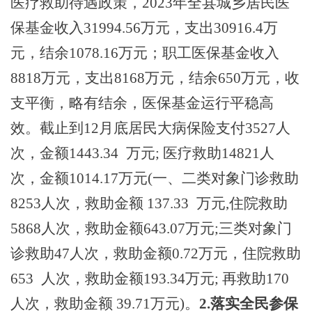
医疗救助待遇政策，
2023年全县城乡居民医
保基金收入31994.56万元，支出30916.4万
元，结余1078.16万元；职工医保基金收入
8818万元，支出8168万元，结余650万元，收
支平衡，略有结余，医保基金运行平稳高
效。截止到1
2
月底居民大病保险支付
3527
人
次，金额
1443.34
万元
; 医疗救助
14821
人
次，金额
1014.17
万元
(一、二类对象门诊救助
8253
人次，救助金额
137.33
万元
,住院救助
5868
人次，救助金额
643.07
万元
;三类对象门
诊救助
47
人次，救助金额
0.72
万元，住院救助
653
人次，救助金额
193.34
万元
; 再救助
170
人次，救助金额
39.71
万元
)。
2.落实全民参保