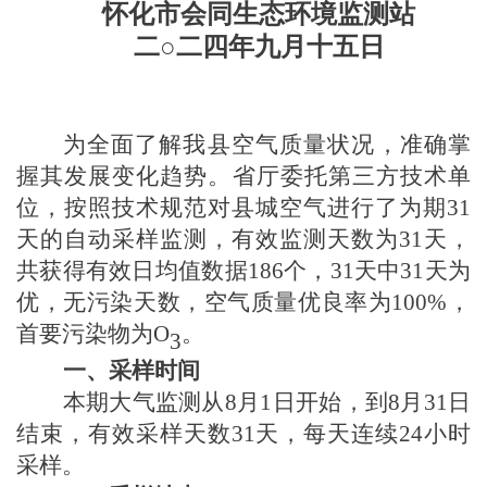
怀化市会同生态环境监测站
二
○二
四
年
九
月
十五
日
为全面了解我县空气质量状况，准确掌
握其发展变化趋势。省厅委托第三方技术单
位，按照技术规范对县城空气进行了为期
31
天的自动采样监测，有效监测天数为
31天
，
共获得有效日均值数据
186
个，
31天
中
31天
为
优，
无污染天数，
空气质量优良率为
100
%，
首要污染物为O
。
3
一、采样时间
本期大气监测从
8月
1日开始，到
8月
3
1
日
结束，有效采样天数
31天
，每天连续
24小时
采样。