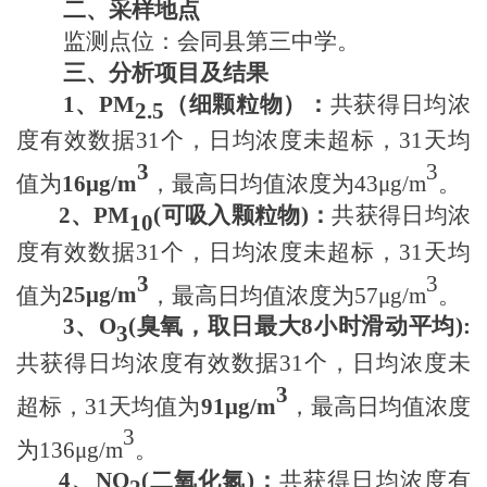
二、采样地点
监测点位：会同县
第三中学
。
三、分析项目及结果
1
、
PM
（细颗粒物）
：
共获得日均浓
2.5
度有效数据
31个
，日均浓度
未超标
，
31天
均
3
3
值为
16μ
g/m
，最高日均值浓度为
43μ
g/m
。
2
、
PM
(
可吸入颗粒物
)
：
共获得日均浓
10
度有效数据
31个
，日均浓度未超标，
31天
均
3
3
值为
25μ
g/m
，最高日均值浓度为
57μ
g/m
。
3
、
O
(
臭氧
，
取日最大
8小时滑动平均)
:
3
共获得日均浓度有效数据
31个
，日均浓度未
3
超标，
31天
均值为
91μ
g/m
，最高日均值浓度
3
为
136μ
g/m
。
4
、
NO
(
二氧化氮
)
：
共获得日均浓度有