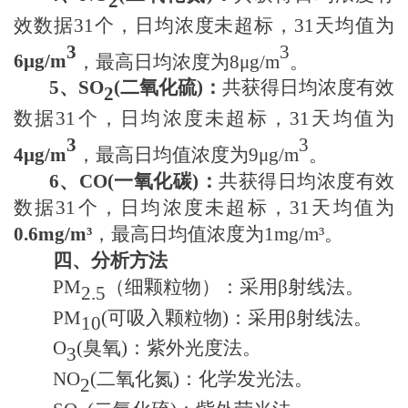
2
效数据
31个
，日均浓度未超标，
31天
均值为
3
3
6μ
g/m
，最高日均浓度为
8μ
g/m
。
5
、
SO
(
二氧化硫
)
：
共获得日均浓度有效
2
数据
31个
，日均浓度未超标，
31天
均值为
3
3
4μ
g/m
，最高日均值浓度为
9μ
g/m
。
6
、
CO(
一氧化碳
)
：
共获得日均浓度有效
数据
31个
，日均浓度未超标，
31天
均值为
0.
6
mg/m³
，最高日均值浓度为
1
mg/m³。
四、分析方法
PM
（细颗粒物）
：采用
β射线法。
2.5
PM
(可吸入颗粒物)
：采用
β射线法。
10
O
(
臭氧
)
：紫外光度法。
3
NO
(
二氧化氮
)
：化学发光法。
2