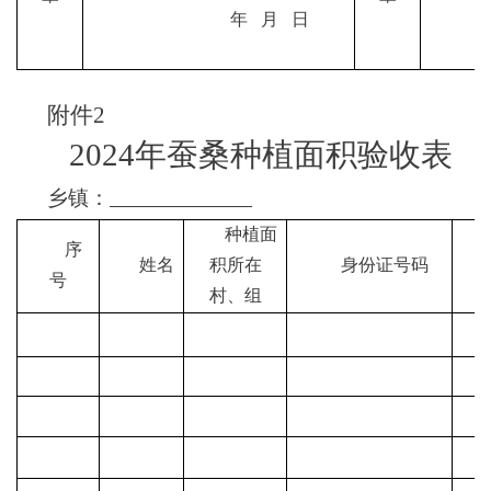
年
月
日
附件
2
2024年蚕桑种植面积验收表
乡镇：
种植面
序
姓名
积所在
身份证号码
号
村、组