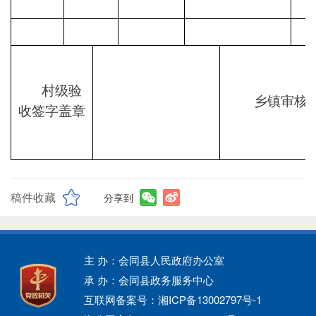
村级验
乡镇审核
收签字盖章
稿件收藏
分享到
主 办：会同县人民政府办公室
承 办：会同县政务服务中心
互联网备案号：湘ICP备13002797号-1