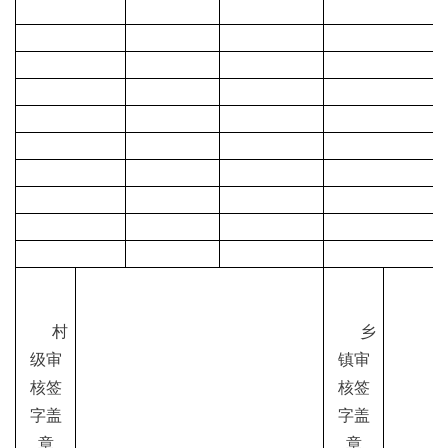
村
乡
级审
镇审
核签
核签
字盖
字盖
章
章