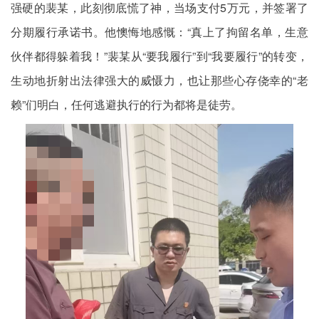
强硬的裴某，此刻彻底慌了神，当场支付5万元，并签署了
分期履行承诺书。他懊悔地感慨：“真上了拘留名单，生意
伙伴都得躲着我！”裴某从“要我履行”到“我要履行”的转变，
生动地折射出法律强大的威慑力，也让那些心存侥幸的“老
赖”们明白，任何逃避执行的行为都将是徒劳。