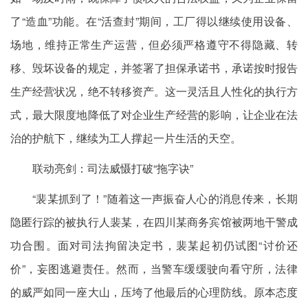
了“造血”功能。在“活查封”期间，工厂得以继续使用设备、
场地，维持正常生产运营，但必须严格遵守不得隐藏、转
移、毁坏设备的规定，并签署了担保承诺书，承诺按时报告
生产经营状况，绝不转移资产。这一灵活且人性化的执行方
式，最大限度地降低了对企业生产经营的影响，让企业在法
治的护航下，继续为工人撑起一片生活的天空。
联动亮剑：司法威慑打破“拖字诀”
“裴某抓到了！”随着这一声振奋人心的消息传来，长期
隐匿行踪的被执行人裴某，在四川某商务宾馆被两地干警成
功合围。面对司法拘留决定书，裴某起初仍试图“讨价还
价”，妄图逃避责任。然而，当警车缓缓驶向看守所，法律
的威严如同一座大山，压垮了他最后的心理防线。原本态度