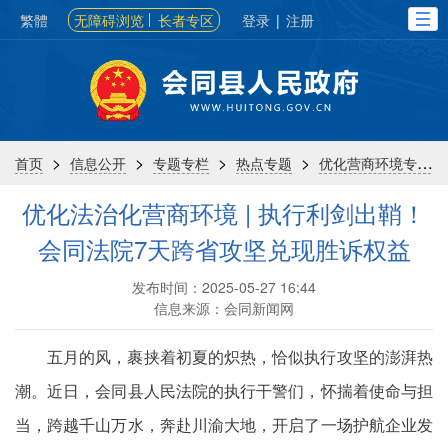
繁體
无障碍浏览
长者专区
登录
|
注册
>
>
>
>
首页
信息公开
专题专栏
热点专题
优化营商环境专栏
优化法治化营商环境 | 执行利剑出鞘！
会同法院7天跨省攻坚兑现胜诉权益
发布时间：2025-05-27 16:44
信息来源：会同新闻网
五月的风，裹挟着初夏的炽热，恰似执行攻坚的澎湃热
潮。近日，会同县人民法院的执行干警们，怀揣着使命与担
当，跨越千山万水，奔赴川渝大地，开启了一场护航企业发