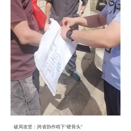
破局攻坚：跨省协作啃下“硬骨头”