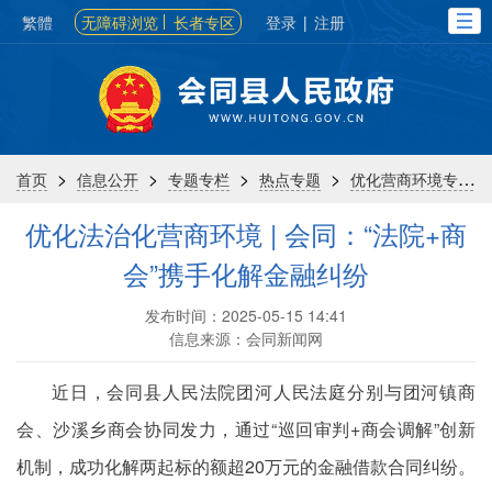
繁體
无障碍浏览
长者专区
登录
|
注册
>
>
>
>
首页
信息公开
专题专栏
热点专题
优化营商环境专栏
优化法治化营商环境 | 会同：“法院+商
会”携手化解金融纠纷
发布时间：2025-05-15 14:41
信息来源：会同新闻网
近日，会同县人民法院团河人民法庭分别与团河镇商
会、沙溪乡商会协同发力，通过“巡回审判+商会调解”创新
机制，成功化解两起标的额超20万元的金融借款合同纠纷。