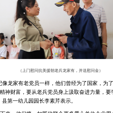
（
上门慰问抗美援朝老兵龙家有，并送慰问金
）
记
像龙家有
老党员一样，他们曾经为了国家，为
精神财富
，
要从老兵党员身上汲取奋进力量，要
，
县第一幼儿园园长李素芹
表示。