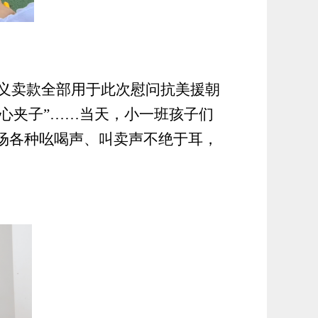
心义卖款全部用于此次慰问抗美援朝
心
夹子
”……当天，
小一班
孩子们
场各种吆喝声、叫卖声不绝于耳，