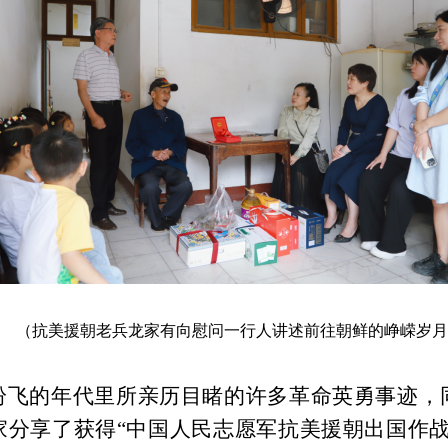
（
抗美援朝老兵龙家有向慰问一行人讲述前往朝鲜的峥嵘岁月
纷飞的年代里所亲历目睹的许多革命英勇事迹，
家分享了获得
“中国人民志愿军抗美援朝出国作战