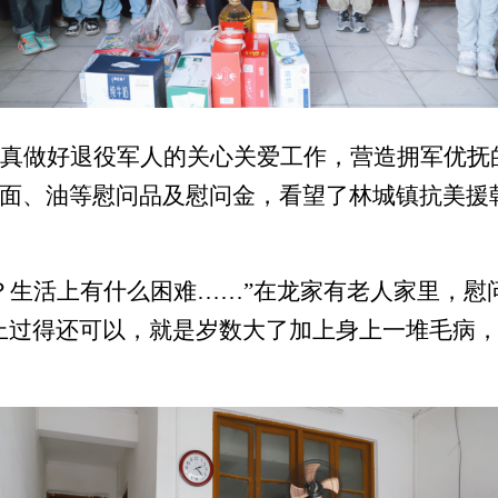
真做好退役军人的关心关爱工作，营造拥军优抚
面
、
油
等
慰问品
及慰问金
，
看望了
林城镇
抗美援
？生活上有什么困难……”在
龙家有
老人家里，
慰
上过得还可以，就是岁数大了加上身上一堆毛病，