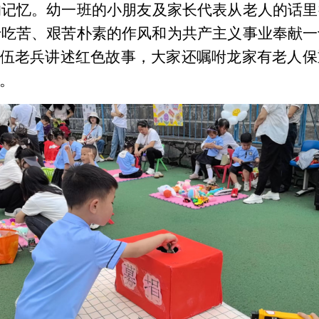
的记忆。
幼一班的小朋友及家长代表
从老人的话里
于吃苦、艰苦朴素的作风和为共产主义事业奉献一
伍老兵讲述红色故事，大家还嘱咐
龙家有老人
保
。