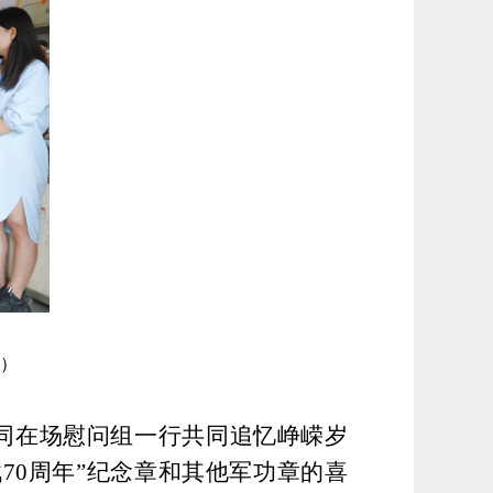
）
同在场
慰问组一行
共同追忆峥嵘岁
70周年”纪念章和其他军功章的喜