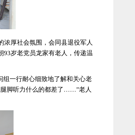
的浓厚社会氛围，会同县退役军人
朝
93
岁老党员
龙家有
老人，
传递
温
问组一行
耐心细致地了解和关心老
腿脚听力什么的都差了……”老人