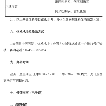
细菌性痢疾、伤寒副伤寒
大便培养
阿米巴痢疾、霍乱弧菌
注：以上基础体检项目仅供参考，具体以各医院体检发布情况为准。
八、体检地址及联系方式
1.
会同县中医
医院，体检地址：
会同县林城镇林城镇
中心街
31号门诊
楼，咨询电话：0745—
8822854。
九、办公时间
星期一至星期五
:上午8:00～12:00，下午2:30～5:30;周六、周日及国
家法定节假日休息。
十、领证指南（电子证）
1、领证时间