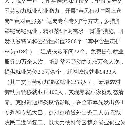
人，脱贫一户”，
扎实推进就业扶贫，坚持提升贫
困劳动力就业创业能力
。
开展
“春风行动”“网上送
岗”“点对点服务”“返岗专车专列”等方式
，
多措并
举稳岗稳就业，精准落细
“两需求一贯通”措施
。开
发扶贫特岗和公益性岗位
2266个（其中含生态护
林员618个），建成扶贫车间32个。
免费提供就业
服务
19万余人次
，
培训贫困劳动力
3.76万余人次，
提供就业岗位
2.3
万余个，新增城镇就业
9433人
（其中贫困劳动力转移就业
6256人）
、新增农村
劳动力转移就业
14406人，实现零就业家庭动态清
零
。
克服新冠肺炎疫情影响，在全市率先发出务工
专列和专线大巴，点对点输送外出务工人员
,
帮助
农民工返岗复工
。以大力扶持贫困群众就业创业为