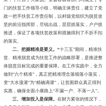
门的扶贫工作领导小组，明确主体责任，建立了党
政一把手扶贫工作责任制
，以
村级党组织
为
脱贫攻
坚的前沿指挥部
，尽锐出战，层层抓落实，户户抓
推进，
保证
了
各项扶贫政策和措施得到了不折不扣
的落实。
二
、把握精准是要义。
“
十三五
”期间，精准扶
贫、精准脱贫成为扶贫工作的战略部署，是推进整
体脱贫目标完成的重要保障。在工作实践中，
全力
做到
“六个精准”，真正把精准理念落细落小落实，
变“大水漫灌”为“精确滴灌”，让贫困群众真正得到
实惠，确保全面小康路上“不漏一户、不落一人”。
三、增加投入是保障。
在财力紧张的情况下，