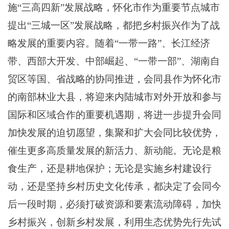
施
“三高四新”
发展
战略，怀化
市
作为重要节点城市
提出
“
三城一区
”
发展战略
，
都把乡村振兴作为了战
略发展的重要内容。
随着
“一带一路”、长江经济
带、西部大开发、中部崛起、“一带一部”、湖南自
贸区等国
、
省战略的
协同
推进，
会同县作为怀化市
的南部林业大县，
将迎来内陆城市对外开放和参与
国际和区域合作的重要机遇期
，
将进一步
提升会同
加快发展的迫切愿望，
集聚和扩大
会同
比较优势，
催生更多高质量发展的新活力、新动能
。无论是粮
食生产，还是耕地保护；无论是实施乡村建设行
动，还是坚持乡村历史文化传承，都决定了会同今
后一段时期，必须打破资源和要素流动障碍，加快
乡村振兴，创新乡村发展，利用生态优势先行先试