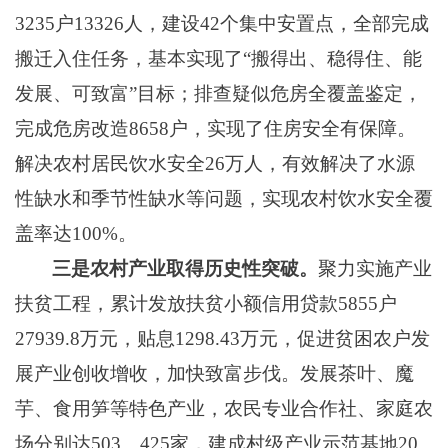
3235户13326人，
建设
42个集中安置点，全部完成
搬迁入住任务，
基本实现了
“搬得出、稳得住、能
发展、可致富”目标
；
排查疑似危房全覆盖鉴定，
完成危房改造
8658
户，实现
了
住房安全有保障。
解决农村居民饮水安全
26万人，
有效解决了水源
性缺水和季节性缺水等问题，
实现农村饮水安全覆
盖率达
100%
。
三是农村产业取得历史性突破。
聚
力
实施产业
扶贫工程，
累计发放扶贫小额信用贷款
5855户
27939.8万元，贴息1298.43万元，促进贫困农户发
展产业创收增收，加快致富步伐。发展茶叶、魔
芋、食用笋等特色产业，
农民专业合作社、家庭农
场分别达
503、425家，
建成村级产业示范基地
20