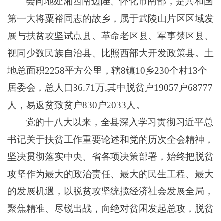
会同
地处湘西南边陲、怀化市南部，是共和国
第一大将粟裕同志的故乡，属于武陵山片区区域发
展与扶贫攻坚试点县、革命老区县、军事禁区县、
视同少数民族自治县、比照西部大开发政策县。土
地总面积
2258平方公里，辖8镇10乡230个村13个
居委会，总人口36.
7
1万,其中脱贫户
190
57户
68
777
人，易返贫致贫户830户2033人。
党的十八大以来，
全
县深入学习贯彻习近平总
书记关于扶贫工作重要论述和党的历次全会精神，
坚决贯彻落实中央、省各项决策部署，始终把脱贫
攻坚作为最大的政治责任、最大的民生工程、最大
的发展机遇，以脱贫攻坚统揽经济社会发展全局，
聚焦精准、尽锐出战，向绝对贫困发起总攻，脱贫