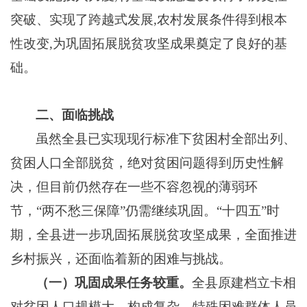
突破、实现了跨越式发展,农村发展条件得到根本
性改变,为巩固拓展脱贫攻坚成果奠定了良好的基
础。
二、面临挑战
虽然全
县已实现现行标准下贫困村全部出列、
贫困人口全部脱贫，绝对贫困问题得到历史性解
决，但目前仍然存在一些
不容忽视的
薄弱环
节，
“两不愁三保障”仍需继续巩固
。
“十四五”时
期，
全县
进一步巩固拓展脱贫攻坚成果，全面推进
乡村振兴，还面临
着
新的困难与挑战。
（一）
巩固成果任务较重。
全县原建档立卡相
对贫困人口规模大、构成复杂，
特殊困难群体
人员