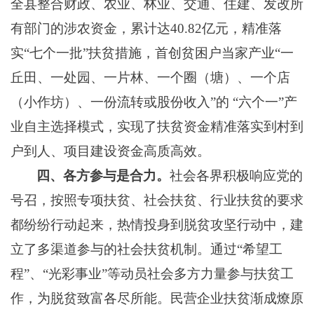
全县整合财政、农业、林业、交通、住建、发改所
有部门的涉农资金，累计达
40.82亿元，精准落
实“七个一批”扶贫措施，首创
贫困户当家产业
“一
丘田、一处园、一片林、一个圈（塘）、
一个店
（小作坊）、一份流转或股份收入
”的 “六个一”产
业自主选择模式，实现了扶贫资金
精准落实到村
到
户到人、项目建设资金高质高效。
四、各方参与是合力。
社会各界
积极响应党的
号召，
按照专项扶贫、社会扶贫、行业扶贫的要求
都纷纷行动起来，
热情
投身到
脱
贫攻坚行动中
，
建
立了多渠道参与的社会扶贫机制
。
通过
“希望工
程”、“光彩事业”等动员社会多方力量参与扶贫工
作，为脱贫致富各尽所能。民营企业扶贫渐成燎原