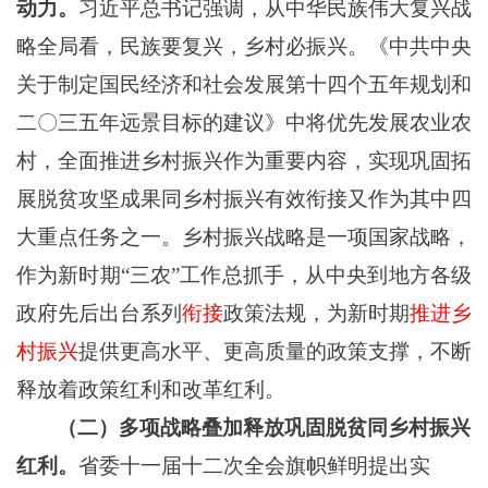
动力
。
习近平
总书记
强调，从中华民族伟大复兴战
略全局看，民族要复兴，乡村必振兴。《中共中央
关于制定国民经济和社会发展第十四个五年规划和
二〇三五年远景目标的建议》中将优先发展农业农
村，全面推进乡村振兴作为重要内容，实现巩固拓
展脱贫攻坚成果同乡村振兴有效衔接又作为其中四
大重点任务之一
。
乡村振兴战略是一项国家战略，
作为新时期
“三农”工作总抓手
，
从中央到地方各级
政府先后出台系列
衔接
政策法规，为新时期
推进乡
村振兴
提供更高水平、更高质量的政策支撑
，
不断
释放
着政策红利和
改革红利。
（二）多项战略叠加
释放巩固脱贫同乡村振兴
红利
。
省委十一届十二次全会旗帜鲜明提出实