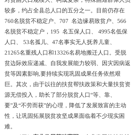
较多，约占全县总人口的五分之一。目前仍存在
760名脱贫不稳定户、707
名边缘易致贫
户
、
566
名脱贫不稳定户，195
名五保人口、
4995
名低保
人口、
53
名孤儿
、
47名事实无人抚养儿童、
21265
名重
残
人口和
13326名易地搬迁人口。受脱
贫边际效应递减、自我发展能力较弱、因灾因病返
贫等因素影响,要持续实现巩固成果任务依然艰
巨
。
其次，由于
以往的扶贫帮扶政策和大量扶贫资
源无偿投入
，
助长了部分脱贫人口
“
等
、
靠
、
要
”
及
“
不劳而获
”
的
心理，降低了
发展致富的
主动
性，让
巩固拓展脱贫攻坚成果面临
着不少
现实困
难。