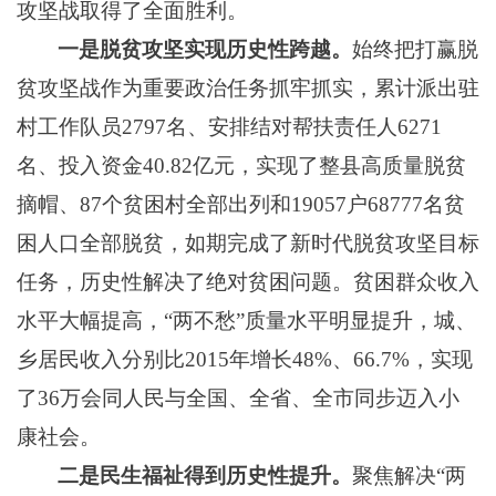
攻坚战取得了全面胜利。
一是脱贫攻坚实现历史性跨越。
始终把打赢脱
贫攻坚战作为重要政治任务抓牢抓实，累计派出驻
村工作队员
2797名、安排结对帮扶责任人6271
名、投入资金40.82亿元，实现了整县高质量脱贫
摘帽、87个贫困村全部出列和190
57
户
68
777
名贫
困人口全部脱贫，如期完成了新时代脱贫攻坚目标
任务，历史性解决了绝对贫困问题。贫困群众收入
水平大幅提高，
“两不愁”质量水平明显提升，城、
乡居民收入分别比2015年增长48%、66.7%，实现
了
36万会同人民与全国、全省、全市同步迈入小
康社会。
二是
民生福祉得到历史性提升
。
聚焦解决
“两