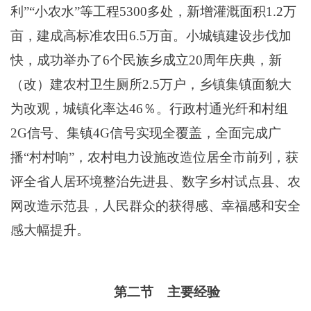
利”“小农水”等工程5300多处，新增灌溉面积1.2万
亩，建成高标准农田6.5万亩。小城镇建设步伐加
快，成功举办了6个民族乡成立20周年庆典，
新
（改）建农村卫生厕所
2.5万户，
乡镇集镇面貌大
为改观，城镇化率达
46％。行政村通光纤和村组
2
G信号、集镇4G信号实现全覆盖，全面完成广
播“村村响”，农村电力设施改造位居全市前列，获
评全省人居环境整治先进县、数字乡村试点县、农
网改造示范县
，
人民群众的获得感、幸福感和安全
感大幅提升。
第二节
主要经验