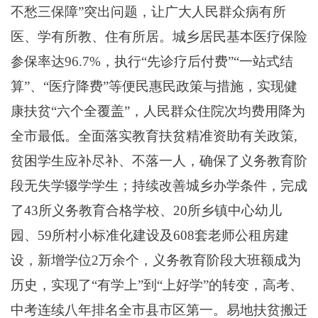
不愁三保障”突出问题
，让广大人民群众病有所
医、学有所教、住有所居。
城乡居民基本医疗保险
参保率达
96.7%，
执行
“先诊疗后付费”“一站式结
算”、“医疗降费”等便民惠民政策与措施，
实现健
康扶贫
“六个全覆盖”
，人民群众住院次均费用降为
全市最低
。全面落实教育扶贫精准资助有关政策
,
贫困学生应补尽补
、
不落一人，确保了义务教育阶
段无失学辍学学生；
持续改善城乡办学条件，
完成
了
43所义务教育合格学校、20所乡镇中心幼儿
园、59所村小标准化建设及608套老师公租房建
设
，新增学位
2万余个，义务教育阶段大班额成为
历史，实现了“有学上”到“上好学”的转变，高考、
中考连续八年排名全市县市区第一
。易地扶贫搬迁