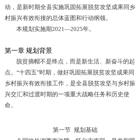
动，是新时期全县实施巩固拓展脱贫攻坚成果同乡
村振兴有效衔接的总体蓝图和行动纲领。
本规划
实施
期
2021
—
2025年。
第一章
规划
背景
脱贫摘帽不是终点，而是新生活、新奋斗的起
点
。
“十
四
五
”
时期
，做好巩固拓展脱贫攻坚成果同
乡村振兴有效衔接工作，
是全县
脱贫攻坚与乡村振
兴交汇和过渡时期的一项重大战略任务
和历史使
命
。
第一节
规划基础