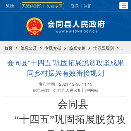
繁體
无障碍浏览
长者专区
登录
|
注册
>
>
>
>
>
首页
信息公开
专题专栏
热点专题
十四五规划
专
会同县“十四五”巩固拓展脱贫攻坚成果
同乡村振兴有效衔接规划
发布时间：2021-12-30 11:15
信息来源：会同县人民政府门户网站
会同县
“十四五”巩固拓展脱贫攻