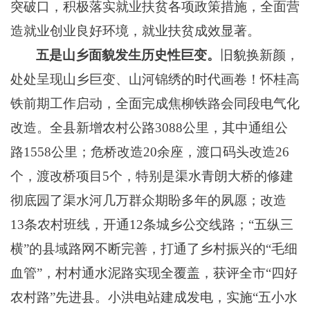
突破口，积极落实就业扶贫各项政策措施，全面营
造就业创业良好环境，
就业扶贫
成
效
显著
。
五是山乡面貌发生历史性巨变。
旧貌换新颜，
处处呈现山乡巨变、山河锦绣的时代画卷！
怀桂高
铁前期工作启动，全面完成焦柳铁路会同段电气化
改造。全
县
新增
农村公路
3088公里，其中
通组公
路
1
558
公里
；危桥改造
2
0余座，渡口码头改造26
个，渡改桥项目5个，特别是渠水青朗大桥的修建
彻底园
了渠水河几万
群众期盼多年的夙愿
；改造
13条农村班线，开通12条城乡公交线路；
“
五
纵三
横
”的县域路网不断完善，打通了乡村振兴的“毛细
血管”，村村通水泥路实现全覆盖，获评全市“四好
农村路”先进县。小洪电站建成发电，实施“五小水