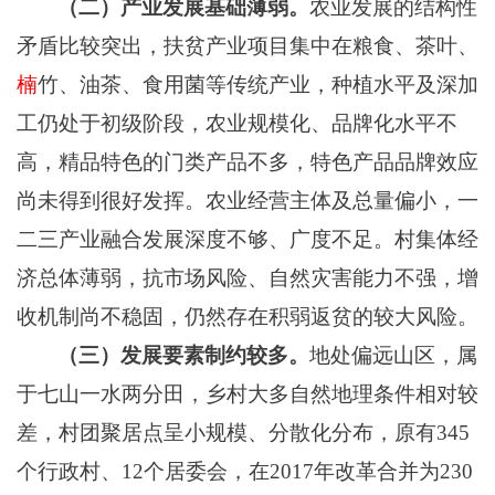
（二）
产业发展基础薄弱。
农业发展的结构性
矛盾比较突出，扶贫产业项目集中在粮食、茶叶、
楠
竹、油茶、食用菌等传统产业，种植水平及深加
工仍处于初级阶段，农业规模化、品牌化水平不
高，精品特色的门类产品不多，特色产品品牌效应
尚未得到很好发挥
。
农业经营主体及总量偏小，一
二三产业融合发展深度不够、广度不足。村集体经
济总体薄弱，
抗
市场
风险、自然灾害能力不强，
增
收机制尚不稳固，仍然存在积弱返贫的较大风险。
（
三
）发展要素制约
较多
。
地
处偏
远山区，属
于七山一水两分田，乡村大多自然地理条件相对较
差，村团聚居点呈小规模、分散化分布，原
有
345
个行政村、12个居委会，在2017年改革合并为230