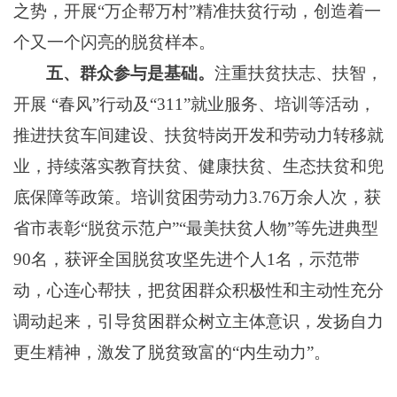
之势，开展“万企帮万村”精准扶贫行动，创造着一
个又一个闪亮的脱贫样本。
五、群众参与是基础。
注重扶贫扶志、扶智，
开展
“春风”行动及“311”就业服务、培训等活动，
推进扶贫车间建设、扶贫特岗开发和劳动力转移就
业，持续落实教育扶贫、健康扶贫、生态扶贫和兜
底保障等政策。培训贫困劳动
力
3.76万余人次，
获
省市表彰
“脱贫示范户”“最美扶贫人物”等先进典型
90名
，获评全国脱贫
攻坚
先进个人
1名，
示范带
动，心连心帮扶，
把贫困群众积极性和主动性充分
调动起来，引导贫困群众树立主体意识，发扬自力
更生精神，激发了脱贫致富的
“内生动力”。