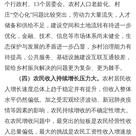
个行政村、13个居委会
。农村人口老龄化、村
庄
“空心化”问题比较突出
，
劳动力大量流失，人才
储备和供给不足，建设空间和土地流转有待进一步
优化，金融、技术、信息等市场体系尚未健全，生
态保护与发展的矛盾
进一步
凸显
，
乡村治理能力
有
待提高
，
公共服务、基础设施建设互联互通较差，
留给乡村振兴
解决
的
问题更为复杂、更为棘手。
（
四
）农民收入
持续增长压力大。
农村居民收
入增长速度总体上趋于稳定并有提升，但收入整体
水平仍然偏低。加之受宏观经济波动、新冠肺炎疫
情等因素的影响，农民持续增收的不确定性增大。
在农民增收问题中，最突出的短板是农民经营性收
入总量偏低，最大的挑战是农民工资性收入增速放