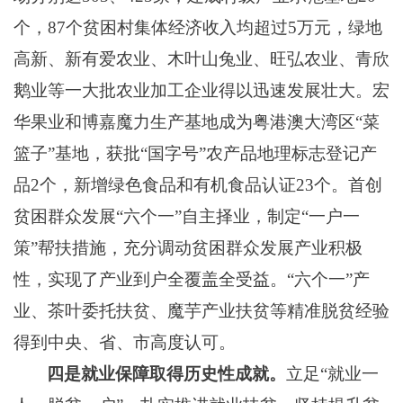
个，87个贫困村集体经济收入均超过5万元，绿地
高新、新有爱农业、木叶山兔业、旺弘农业、青欣
鹅业等一大批农业加工企业得以迅速发展壮大。宏
华果业和博嘉魔力生产基地成为粤港澳大湾区“菜
篮子”基地，获批“国字号”农产品地理标志登记产
品2个，新增绿色食品和有机食品认证23个。
首创
贫困群众发展
“六个一”自主择业，制定“一户一
策”帮扶措施，充分调动贫困群众发展产业积极
性，实现了产业到户全覆盖全受益。“六个一”产
业
、
茶叶委托扶贫、魔芋产业扶贫等精准脱贫经验
得到
中央、
省、市高度认可。
四是就业保障
取得历史性成就
。
立足
“就业一