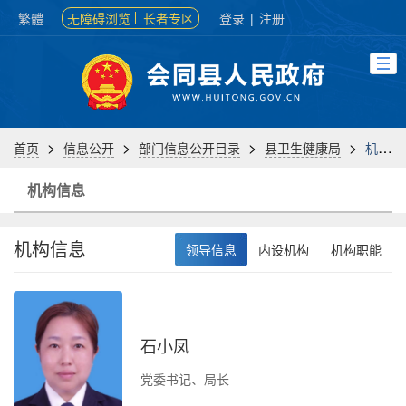
繁體
无障碍浏览
长者专区
登录
|
注册
>
>
>
>
首页
信息公开
部门信息公开目录
县卫生健康局
机构信息
机构信息
机构信息
领导信息
内设机构
机构职能
石小凤
负
党委书记、局长
办