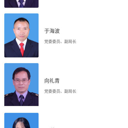
效
健
于海波
党委委员、副局长
负
办
向礼青
党委委员、副局长
建
管
生