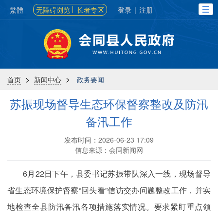
繁體
无障碍浏览
长者专区
登录
|
注册
>
>
首页
新闻中心
政务要闻
苏振现场督导生态环保督察整改及防汛
备汛工作
发布时间：2026-06-23 17:09
信息来源：会同新闻网
6月22日下午，县委书记苏振带队深入一线，现场督导
省生态环境保护督察“回头看”信访交办问题整改工作，并实
地检查全县防汛备汛各项措施落实情况。要求紧盯重点领