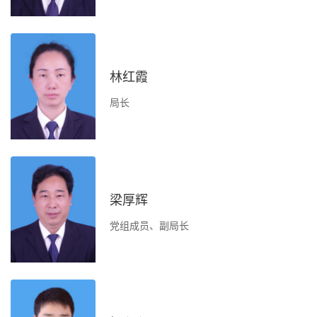
作
督
林红霞
信
局长
承
表
梁厚辉
党组成员、副局长
负
办
决