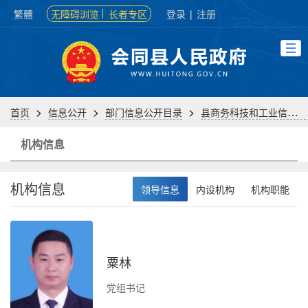
繁體
无障碍浏览
长者专区
登录
|
注册
>
>
>
首页
信息公开
部门信息公开目录
县商务科技和工业信息化局
机构信息
机构信息
领导信息
内设机构
机构职能
粟林
负
党组书记
办