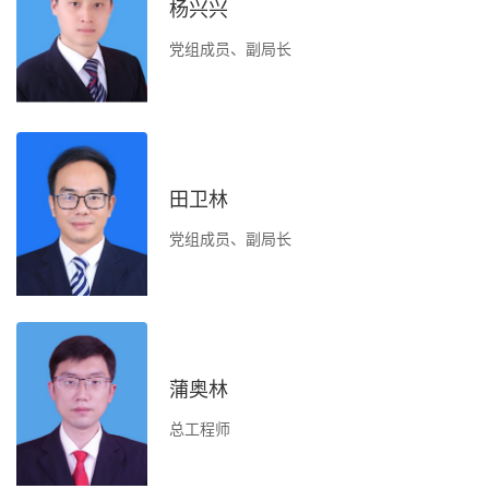
杨兴兴
导
党组成员、副局长
单
信
田卫林
负
党组成员、副局长
办
社
蒲奥林
服
总工程师