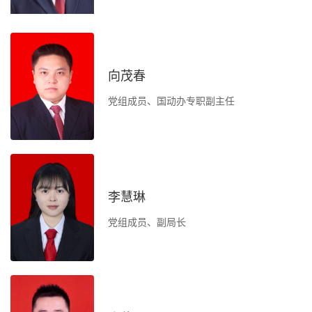
机
织
向茂春
作
党组成员、国动办专职副主任
资
李慧琳
党组成员、副局长
负
办
测