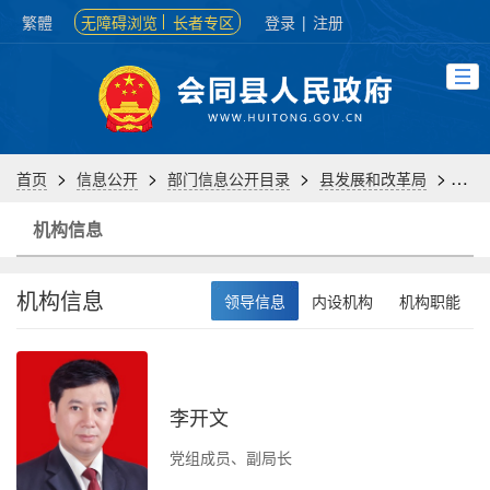
繁體
无障碍浏览
长者专区
登录
|
注册
>
>
>
>
首页
信息公开
部门信息公开目录
县发展和改革局
机构
机构信息
机构信息
领导信息
内设机构
机构职能
李开文
负
党组成员、副局长
办