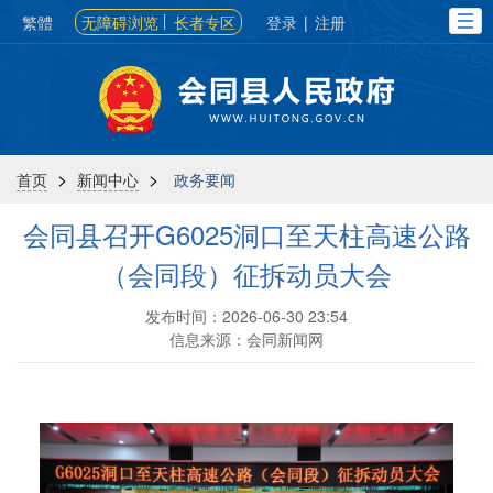
繁體
无障碍浏览
长者专区
登录
|
注册
>
>
首页
新闻中心
政务要闻
会同县召开G6025洞口至天柱高速公路
（会同段）征拆动员大会
发布时间：2026-06-30 23:54
信息来源：会同新闻网