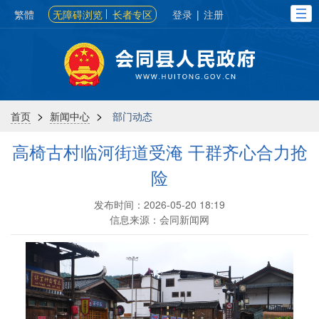
繁體
无障碍浏览
长者专区
登录
|
注册
>
>
首页
新闻中心
部门动态
高椅古村临河街道受淹 干群齐心合力抢
险
发布时间：2026-05-20 18:19
信息来源：会同新闻网