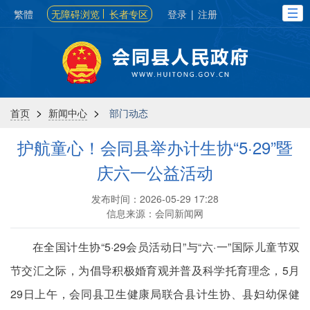
繁體
无障碍浏览
长者专区
登录
|
注册
>
>
首页
新闻中心
部门动态
护航童心！会同县举办计生协“5·29”暨
庆六一公益活动
发布时间：2026-05-29 17:28
信息来源：会同新闻网
在全国计生协“5·29会员活动日”与“六·一”国际儿童节双
节交汇之际，为倡导积极婚育观并普及科学托育理念，5月
29日上午，会同县卫生健康局联合县计生协、县妇幼保健