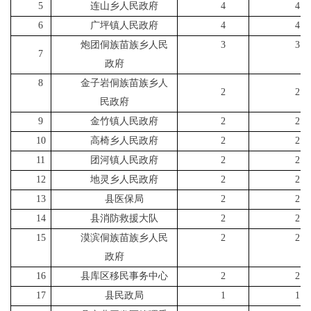
5
连山乡人民政府
4
4
6
广坪镇人民政府
4
4
炮团侗族苗族乡人民
3
3
7
政府
8
金子岩侗族苗族乡人
2
2
民政府
9
金竹镇人民政府
2
2
10
高椅乡人民政府
2
2
11
团河镇人民政府
2
2
12
地灵乡人民政府
2
2
13
县医保局
2
2
14
县消防救援大队
2
2
15
漠滨侗族苗族乡人民
2
2
政府
16
县库区移民事务中心
2
2
17
县民政局
1
1