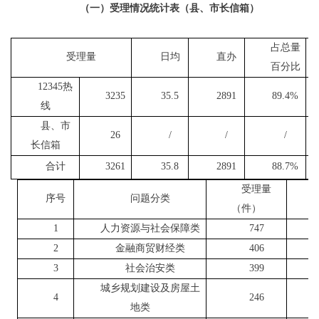
（一）受理情况统计表（县、市长信箱）
占总量
受理量
日均
直办
百分比
12345
热
3235
35.5
2891
89.4
%
线
县、市
26
/
/
/
长信箱
合计
3261
35.8
2891
88.7
%
受理量
序号
问题分类
（件）
1
人力资源与社会保障类
747
2
金融商贸财经类
406
3
社会治安类
399
城乡规划建设及房屋土
4
246
地类