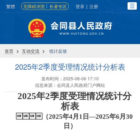
繁體
无障碍浏览
长者专区
登录
|
注册
>
>
首页
互动交流
统计反馈
2025年2季度受理情况统计分析表
发布时间：2025-08-06 17:10
信息来源：会同县人民政府门户网站
202
5
年
2
季度受理情况统计分
析表
（202
5
年
4
月1日—202
5
年
6
月3
0

日）